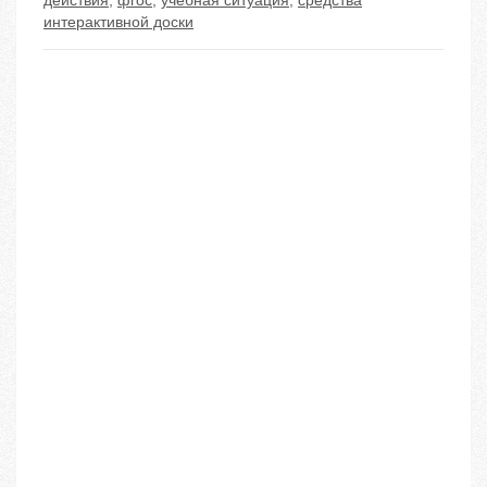
действия
,
фгос
,
учебная ситуация
,
средства
интерактивной доски