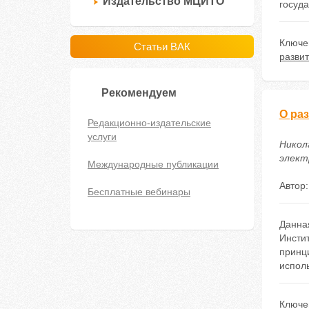
Издательство МЦИТО
госуда
Ключе
Статьи ВАК
разви
Рекомендуем
О ра
Редакционно-издательские
услуги
Никол
электр
Международные публикации
Автор
Бесплатные вебинары
Данна
Инсти
принци
исполь
Ключе