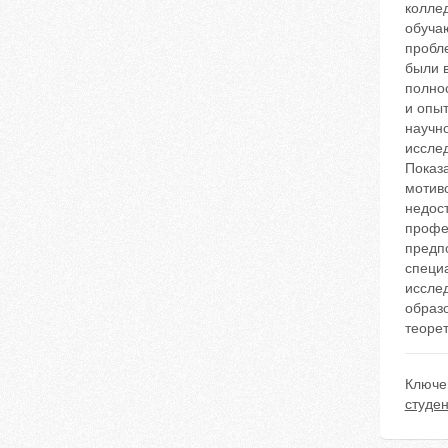
колле
обуча
пробл
были в
полно
и опыт
научн
исслед
Показа
мотив
недост
профе
предп
специа
иссле
образ
теоре
Ключе
студе