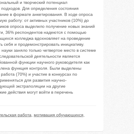
ональный и творческий потенциал
 подходов. Для определения состояния
ние в формате анкетирования. В ходе опроса
ую работу: от активных участников (10%) до
ников опроса выделило получение новых знаний
ости, 36% респондентов надеются с помощью
чащихся колледжа вдохновляет на проведение
ь себя и продемонстрировать инициативу.
науки заняло только четвертое место в системе
следовательской деятельности является
бованной функции научного руководителя как
елена функция контроля. Были выделены
абота (70%) и участие в конкурсах по
рименяться для развития научно-
дующей экстраполяции на другие
ие действия могут войти в перечень
тельская работа
,
мотивация обучающихся
,