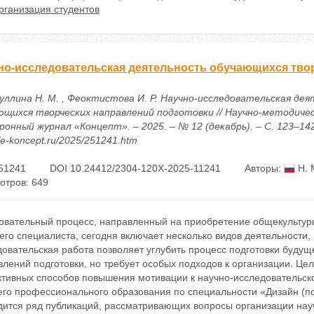
рганизация студентов
но-исследовательская деятельность обучающихся тво
уллина Н. М. , Феоктистова И. Р. Научно-исследовательская де
ющихся творческих направлений подготовки // Научно-методиче
онный журнал «Концепт». – 2025. – № 12 (декабрь). – С. 123–142
//e-koncept.ru/2025/251241.htm
51241
DOI 10.24412/2304-120X-2025-11241
Авторы:
Н. 
отров: 649
овательный процесс, направленный на приобретение общекульту
го специалиста, сегодня включает несколько видов деятельности,
овательская работа позволяет углубить процесс подготовки будущ
лений подготовки, но требует особых подходов к организации. Це
тивных способов повышения мотивации к научно-исследовательск
его профессионального образования по специальности «Дизайн (по
дится ряд публикаций, рассматривающих вопросы организации науч