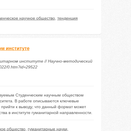
денческое научное общество
,
тенденция
ом институте
анитарном институте // Научно-методический
2022/0.htm?id=29522
лизуемым Студенческим научным обществом
рситета. В работе описываются ключевые
т прийти к выводу, что данный формат может
ства в институте гуманитарной направленности.
ное общество
,
гуманитарные науки
,