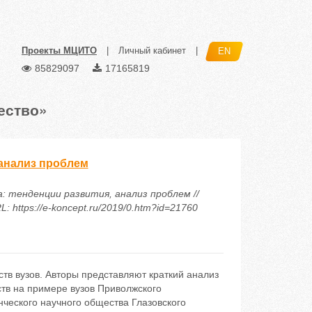
Проекты МЦИТО
|
Личный кабинет
|
EN
85829097
17165819
ество»
 анализ проблем
а: тенденции развития, анализ проблем //
https://e-koncept.ru/2019/0.htm?id=21760
в вузов. Авторы представляют краткий анализ
ств на примере вузов Приволжского
ческого научного общества Глазовского