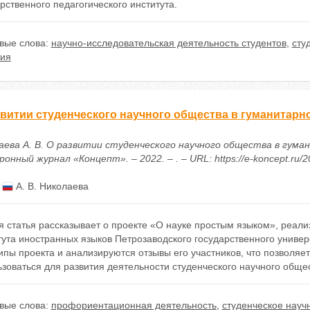
рственного педагогического института.
вые слова:
научно-исследовательская деятельность студентов
,
сту
тия
звитии студенческого научного общества в гуманитарн
аева А. В. О развитии студенческого научного общества в гум
онный журнал «Концепт». – 2022. – . – URL: https://e-koncept.ru/
:
А. В. Николаева
я статья рассказывает о проекте «О науке простым языком», реа
тута иностранных языков Петрозаводского государственного униве
пы проекта и анализируются отзывы его участников, что позволяе
зоваться для развития деятельности студенческого научного обще
вые слова:
профориентационная деятельность
,
студенческое науч