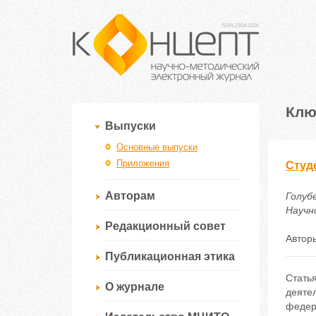
Клю
Выпуски
Основные выпуски
Приложения
Студ
Авторам
Голуб
Научно
Редакционный совет
Автор
Публикационная этика
Стать
О журнале
деятел
федера