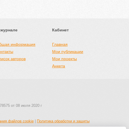
 журнале
Кабинет
бщая информация
Главная
онтакты
Мои публикации
писок авторов
Мои проекты
Анкета
78575 от 08 июля 2020 г
ания файлов cookie
|
Политика обработки и защиты