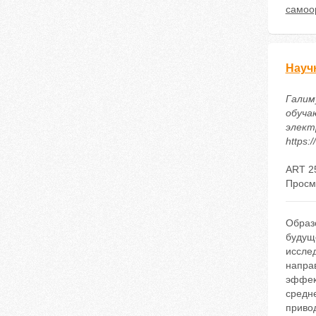
самоо
Науч
Галим
обуча
электр
https:
ART 2
Просм
Образ
будуще
исслед
направ
эффек
средн
приво