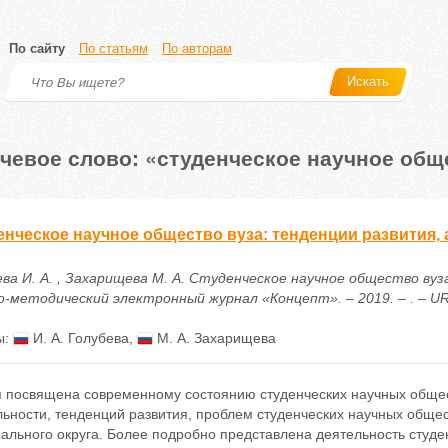
По сайту
По статьям
По авторам
Искать
чевое слово: «студенческое научное общ
енческое научное общество вуза: тенденции развития,
ева И. А. , Захарищева М. А. Студенческое научное общество вуз
-методический электронный журнал «Концепт». – 2019. – . – URL: 
ы:
И. А. Голубева
,
М. А. Захарищева
я посвящена современному состоянию студенческих научных общест
ьности, тенденций развития, проблем студенческих научных обще
льного округа. Более подробно представлена деятельность студен