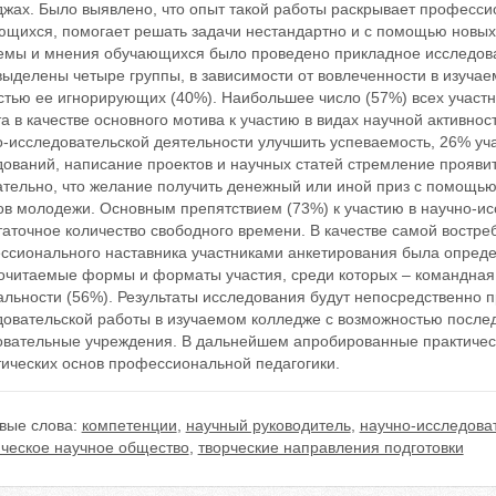
джах. Было выявлено, что опыт такой работы раскрывает професси
ющихся, помогает решать задачи нестандартно и с помощью новых
емы и мнения обучающихся было проведено прикладное исследова
ыделены четыре группы, в зависимости от вовлеченности в изучаем
стью ее игнорирующих (40%). Наибольшее число (57%) всех участ
а в качестве основного мотива к участию в видах научной активн
о-исследовательской деятельности улучшить успеваемость, 26% у
ований, написание проектов и научных статей стремление проявит
тельно, что желание получить денежный или иной приз с помощью 
ов молодежи. Основным препятствием (73%) к участию в научно-ис
аточное количество свободного времени. В качестве самой востре
ссионального наставника участниками анкетирования была опред
очитаемые формы и форматы участия, среди которых – командная р
льности (56%). Результаты исследования будут непосредственно п
довательской работы в изучаемом колледже с возможностью после
овательные учреждения. В дальнейшем апробированные практическ
тических основ профессиональной педагогики.
вые слова:
компетенции
,
научный руководитель
,
научно-исследова
нческое научное общество
,
творческие направления подготовки