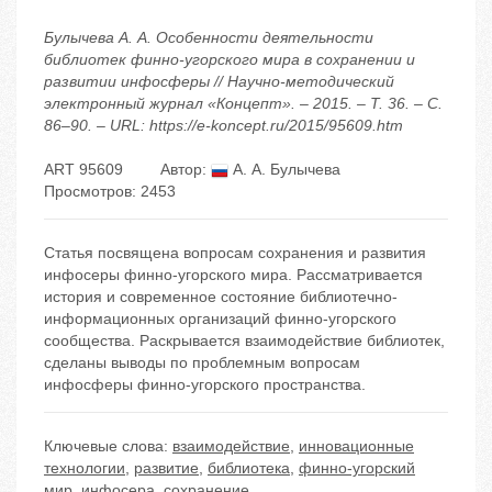
Булычева А. А. Особенности деятельности
библиотек финно-угорского мира в сохранении и
развитии инфосферы // Научно-методический
электронный журнал «Концепт». – 2015. – Т. 36. – С.
86–90. – URL: https://e-koncept.ru/2015/95609.htm
ART 95609
Автор:
А. А. Булычева
Просмотров: 2453
Статья посвящена вопросам сохранения и развития
инфосеры финно-угорского мира. Рассматривается
история и современное состояние библиотечно-
информационных организаций финно-угорского
сообщества. Раскрывается взаимодействие библиотек,
сделаны выводы по проблемным вопросам
инфосферы финно-угорского пространства.
Ключевые слова:
взаимодействие
,
инновационные
технологии
,
развитие
,
библиотека
,
финно-угорский
мир
,
инфосера
,
сохранение