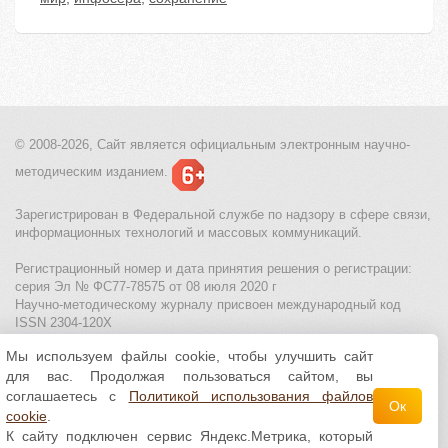
© 2008-2026, Сайт является
официальным электронным
научно-
методическим изданием.
Зарегистрирован в Федеральной службе по надзору в сфере связи,
информационных технологий и массовых коммуникаций.
Регистрационный номер и дата принятия решения о регистрации:
серия Эл № ФС77-78575 от 08 июля 2020 г
Научно-методическому журналу присвоен международный код
ISSN 2304-120X
Мы используем файлы cookie, чтобы улучшить сайт
МЦИТО
|
Школьные олимпиады и онлайн конкурсы для детей
|
для вас. Продолжая пользоваться сайтом, вы
Политика использования файлов cookie
|
Политика обработки и
защиты персональных данных
соглашаетесь с
Политикой использования файлов
Ок
cookie
.
Все материалы доступны по
лицензии Creative
К сайту подключен сервис Яндекс.Метрика, который