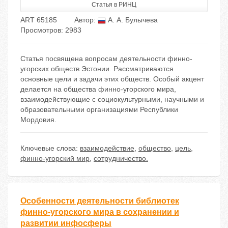
Статья в РИНЦ
ART 65185
Автор:
А. А. Булычева
Просмотров: 2983
Статья посвящена вопросам деятельности финно-
угорских обществ Эстонии. Рассматриваются
основные цели и задачи этих обществ. Особый акцент
делается на общества финно-угорского мира,
взаимодействующие с социокультурными, научными и
образовательными организациями Республики
Мордовия.
Ключевые слова:
взаимодействие
,
общество
,
цель
,
финно-угорский мир
,
сотрудничество.
Особенности деятельности библиотек
финно-угорского мира в сохранении и
развитии инфосферы