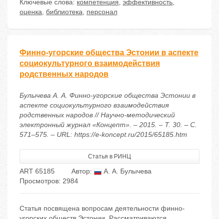
Ключевые слова:
компетенция
,
эффективность
,
оценка
,
библиотека
,
персонал
Финно-угорские общества Эстонии в аспекте
социокультурного взаимодействия
родственных народов
Булычева А. А. Финно-угорские общества Эстонии в
аспекте социокультурного взаимодействия
родственных народов // Научно-методический
электронный журнал «Концепт». – 2015. – Т. 30. – С.
571–575. – URL: https://e-koncept.ru/2015/65185.htm
Статья в РИНЦ
ART 65185
Автор:
А. А. Булычева
Просмотров: 2984
Статья посвящена вопросам деятельности финно-
угорских обществ Эстонии. Рассматриваются