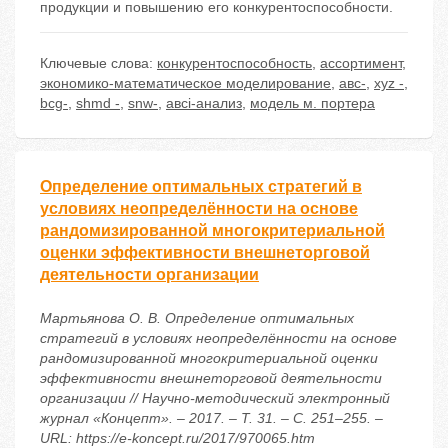
продукции и повышению его конкурентоспособности.
Ключевые слова:
конкурентоспособность
,
ассортимент
,
экономико-математическое моделирование
,
авс-
,
xyz -
,
bcg-
,
shmd -
,
snw-
,
авсi-анализ
,
модель м. портера
Определение оптимальных стратегий в
условиях неопределённости на основе
рандомизированной многокритериальной
оценки эффективности внешнеторговой
деятельности организации
Мартьянова О. В. Определение оптимальных
стратегий в условиях неопределённости на основе
рандомизированной многокритериальной оценки
эффективности внешнеторговой деятельности
организации // Научно-методический электронный
журнал «Концепт». – 2017. – Т. 31. – С. 251–255. –
URL: https://e-koncept.ru/2017/970065.htm