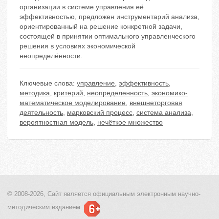
организации в системе управления её
эффективностью, предложен инструментарий анализа,
ориентированный на решение конкретной задачи,
состоящей в принятии оптимального управленческого
решения в условиях экономической
неопределённости.
Ключевые слова:
управление
,
эффективность
,
методика
,
критерий
,
неопределенность
,
экономико-
математическое моделирование
,
внешнеторговая
деятельность
,
марковский процесс
,
система анализа
,
вероятностная модель
,
нечёткое множество
© 2008-2026, Сайт является
официальным электронным
научно-
методическим изданием.