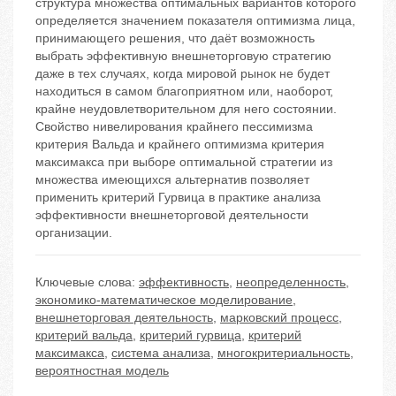
структура множества оптимальных вариантов которого
определяется значением показателя оптимизма лица,
принимающего решения, что даёт возможность
выбрать эффективную внешнеторговую стратегию
даже в тех случаях, когда мировой рынок не будет
находиться в самом благоприятном или, наоборот,
крайне неудовлетворительном для него состоянии.
Свойство нивелирования крайнего пессимизма
критерия Вальда и крайнего оптимизма критерия
максимакса при выборе оптимальной стратегии из
множества имеющихся альтернатив позволяет
применить критерий Гурвица в практике анализа
эффективности внешнеторговой деятельности
организации.
Ключевые слова:
эффективность
,
неопределенность
,
экономико-математическое моделирование
,
внешнеторговая деятельность
,
марковский процесс
,
критерий вальда
,
критерий гурвица
,
критерий
максимакса
,
система анализа
,
многокритериальность
,
вероятностная модель