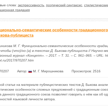
вые слова:
экспрессивность
,
поэтический синтаксис
,
стилистически
ационная градация
ионально-семантические особенности градационного со
ыкова-публициста
никова М. Г. Функционально-семантические особенности града
 чтобы (что)/но (а) в текстах Д. Быкова-публициста // Научно-
онный журнал «Концепт». – 2017. – Т. 31. – С. 961–965. – URL: htt
t.ru/2017/970207.htm
70207
Автор:
М. Г. Мирошникова
Просмотров: 2516
ой статье на материале публицистических текстов Д. Быкова ана
тические особенности сложных предложений с градационным союзом 
 данного градационного союза позволяет говорить о нём как об о
ностей языковой личности автора.