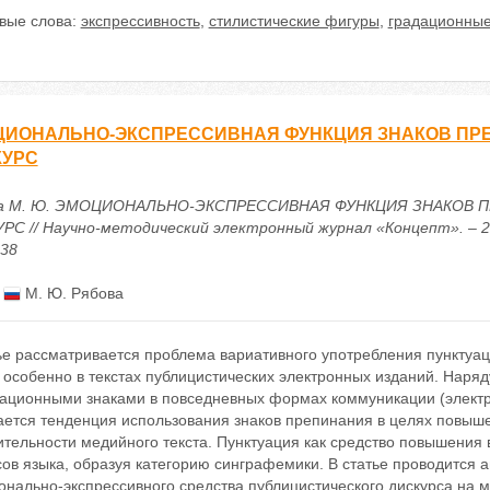
вые слова:
экспрессивность
,
стилистические фигуры
,
градационны
ЦИОНАЛЬНО-ЭКСПРЕССИВНАЯ ФУНКЦИЯ ЗНАКОВ ПР
КУРС
ва М. Ю. ЭМОЦИОНАЛЬНО-ЭКСПРЕССИВНАЯ ФУНКЦИЯ ЗНАКОВ 
С // Научно-методический электронный журнал «Концепт». – 2019.
938
:
М. Ю. Рябова
тье рассматривается проблема вариативного употребления пунктуа
 особенно в текстах публицистических электронных изданий. Наря
уационными знаками в повседневных формах коммуникации (электро
ается тенденция использования знаков препинания в целях повыш
тельности медийного текста. Пунктуация как средство повышения 
ов языка, образуя категорию синграфемики. В статье проводится 
онально-экспрессивного средства публицистического дискурса на 