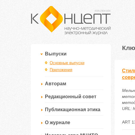
Клю
Выпуски
Основные выпуски
Приложения
Стил
совр
Авторам
Мельн
Редакционный совет
метон
метод
URL: h
Публикационная этика
ART 1
О журнале