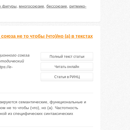
е фигуры
,
многосоюзие
,
бессоюзие
,
ритмико-
юза не то чтобы (что)/но (а) в текстах
ционного союза
Полный текст статьи
методический
ps://e-
Читать онлайн
Статья в РИНЦ
лизируются семантические, функциональные и
не то чтобы (что), но (а). Частотность
дной из специфических синтаксических