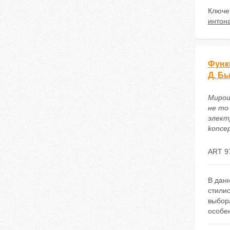
Ключе
интон
Функц
Д. Б
Мирош
не то
электр
koncep
ART 9
В данн
стилис
выбора
особен