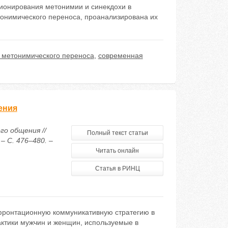
ционирования метонимии и синекдохи в
онимического переноса, проанализирована их
 метонимического переноса
,
современная
ения
о общения //
Полный текст статьи
– С. 476–480. –
Читать онлайн
Статья в РИНЦ
нфронтационную коммуникативную стратегию в
ктики мужчин и женщин, используемые в