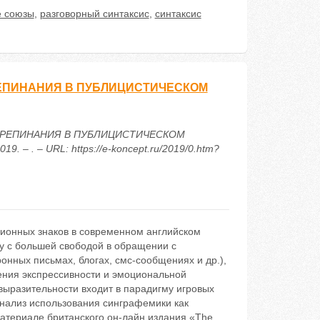
е союзы
,
разговорный синтаксис
,
синтаксис
ЕПИНАНИЯ В ПУБЛИЦИСТИЧЕСКОМ
ПРЕПИНАНИЯ В ПУБЛИЦИСТИЧЕСКОМ
 – . – URL: https://e-koncept.ru/2019/0.htm?
ционных знаков в современном английском
ду с большей свободой в обращении с
нных письмах, блогах, смс-сообщениях и др.),
ения экспрессивности и эмоциональной
выразительности входит в парадигму игровых
анализ использования синграфемики как
материале британского он-лайн издания «The