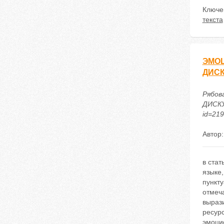
Ключе
текста
ЭМО
ДИС
Рябо
ДИСКУР
id=21
Автор
в ста
языке,
пункт
отмеч
вырази
ресурс
эмоци