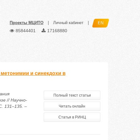
Проекты МЦИТО
|
Личный кабинет
|
EN
85844401
17168880
 метонимии и синекдохи в
ания
Полный текст статьи
е // Научно-
. 131–135. –
Читать онлайн
Статья в РИНЦ