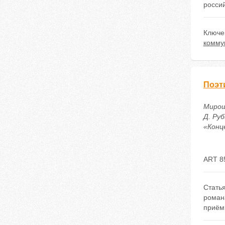
росси
Ключе
комму
Поэти
Мирош
Д. Ру
«Конце
ART 8
Статья
роман
приём