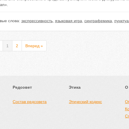
an».
вые слова:
экспрессивность
,
языковая игра
,
синграфемика
,
пункту
1
2
Вперед »
Редсовет
Этика
О
Состав редсовета
Этический кодекс
О
К
С