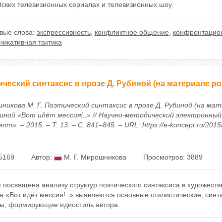
йских телевизионных сериалах и телевизионных шоу.
вые слова:
экспрессивность
,
конфликтное общение
,
конфронтацион
никативная тактика
ческий синтаксис в прозе Д. Рубиной (на материале ро
никова М. Г. Поэтический синтаксис в прозе Д. Рубиной (на ма
биной «Вот идёт мессия!..» // Научно-методический электронный
пт». – 2015. – Т. 13. – С. 841–845. – URL: https://e-koncept.ru/201
5169
Автор:
М. Г. Мирошникова
Просмотров: 3889
 посвящена анализу структур поэтического синтаксиса в художеств
а «Вот идёт мессия!..» выявляются основные стилистические, син
ы, формирующие идиостиль автора.