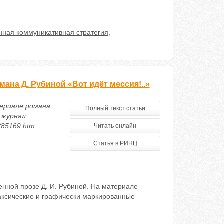
ная коммуникативная стратегия
,
мана Д. Рубиной «Вот идёт мессия!..»
териале романа
Полный текст статьи
 журнал
5/85169.htm
Читать онлайн
Статья в РИНЦ
енной прозе Д. И. Рубиной. На материале
таксические и графически маркированные