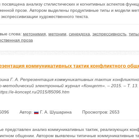
я посвящена анализу стилистических и когнитивных аспектов функ
менной прозе. Автором выделены продуктивные типы и модели мет
 экспрессивизации художественного текста.
вые слова:
метонимия
,
метоним
,
синекдоха
,
экспрессивность
,
типы
ественная проза
езентация коммуникативных тактик конфликтного общ
ина Г. А. Репрезентация коммуникативных тактик конфликтног
о-методический электронный журнал «Концепт». – 2015. – Т. 13. 
ttps://e-koncept.ru/2015/85096.htm
5096
Автор:
Г. А. Шушарина
Просмотров: 2653
тье представлен анализ коммуникативных тактик, реализующих ко
иктном общении. Автором выявлены типичные коммуникативные та