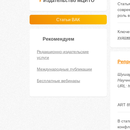
Издательство МЦИТО
Стать
совре
роль в
Статьи ВАК
Ключе
худож
Рекомендуем
Редакционно-издательские
услуги
Репр
Международные публикации
Шушар
Научн
Бесплатные вебинары
URL: h
ART 8
В ста
конфл