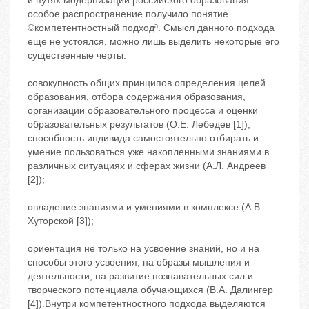
и путях модернизации российского образования
особое распространение получило понятие
©компетентностный подходª. Смысл данного подхода
еще не устоялся, можно лишь выделить некоторые его
существенные черты:
совокупность общих принципов определения целей
образования, отбора содержания образования,
организации образовательного процесса и оценки
образовательных результатов (О.Е. Лебедев [1]);
способность индивида самостоятельно отбирать и
умение пользоваться уже накопленными знаниями в
различных ситуациях и сферах жизни (А.Л. Андреев
[2]);
овладение знаниями и умениями в комплексе (А.В.
Хуторской [3]);
ориентация не только на усвоение знаний, но и на
способы этого усвоения, на образы мышления и
деятельности, на развитие познавательных сил и
творческого потенциала обучающихся (В.А. Далингер
[4]).Внутри компетентностного подхода выделяются