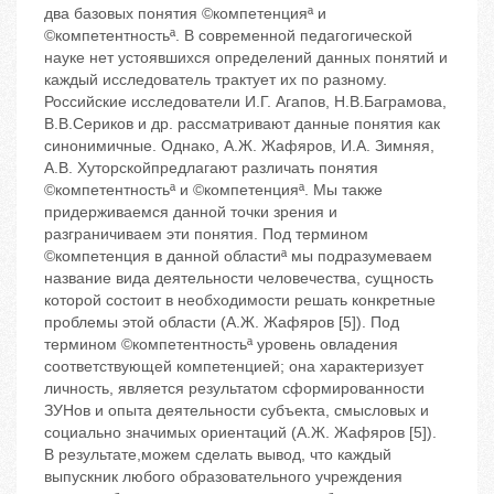
два базовых понятия ©компетенцияª и
©компетентностьª. В современной педагогической
науке нет устоявшихся определений данных понятий и
каждый исследователь трактует их по разному.
Российские исследователи И.Г. Агапов, Н.В.Баграмова,
В.В.Сериков и др. рассматривают данные понятия как
синонимичные. Однако, А.Ж. Жафяров, И.А. Зимняя,
А.В. Хуторскойпредлагают различать понятия
©компетентностьª и ©компетенцияª. Мы также
придерживаемся данной точки зрения и
разграничиваем эти понятия. Под термином
©компетенция в данной областиª мы подразумеваем
название вида деятельности человечества, сущность
которой состоит в необходимости решать конкретные
проблемы этой области (А.Ж. Жафяров [5]). Под
термином ©компетентностьª уровень овладения
соответствующей компетенцией; она характеризует
личность, является результатом сформированности
ЗУНов и опыта деятельности субъекта, смысловых и
социально ‬значимых ориентаций (А.Ж. Жафяров [5]).
В результате,можем сделать вывод, что каждый
выпускник любого образовательного учреждения