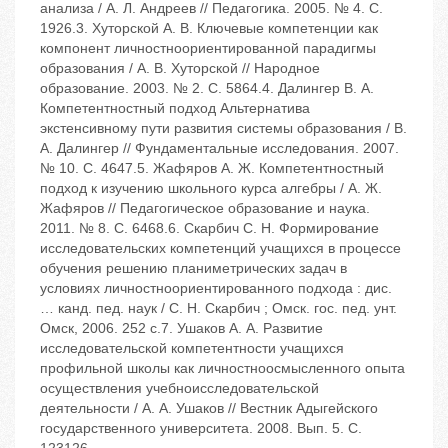
анализа / А. Л. Андреев // Педагогика. 2005. № 4. С.
1926.3. Хуторской А. В. Ключевые компетенции как
компонент личностноориентированной парадигмы
образования / А. В. Хуторской // Народное
образование. 2003. № 2. С. 5864.4. Далингер В. А.
Компетентностный подход Альтернатива
экстенсивному пути развития системы образования / В.
А. Далингер // Фундаментальные исследования. 2007.
№ 10. С. 4647.5. Жафяров А. Ж. Компетентностный
подход к изучению школьного курса алгебры / А. Ж.
Жафяров // Педагогическое образование и наука.
2011. № 8. С. 6468.6. Скарбич С. Н. Формирование
исследовательских компетенций учащихся в процессе
обучения решению планиметрических задач в
условиях личностноориентированного подхода : дис.
… канд. пед. наук / С. Н. Скарбич ; Омск. гос. пед. унт.
Омск, 2006. 252 с.7. Ушаков А. А. Развитие
исследовательской компетентности учащихся
профильной школы как личностноосмысленного опыта
осуществления учебноисследовательской
деятельности / А. А. Ушаков // Вестник Адыгейского
государственного университета. 2008. Вып. 5. С.