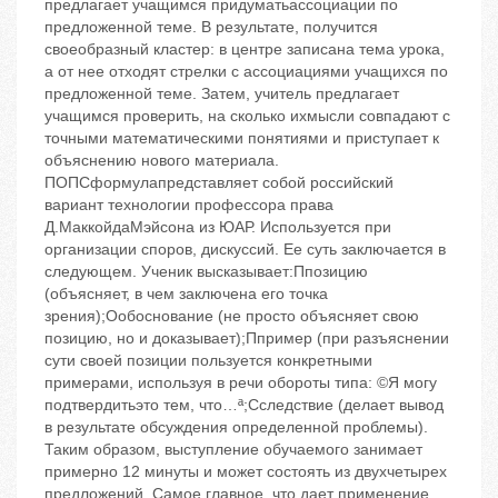
предлагает учащимся придуматьассоциации по
предложенной теме. В результате, получится
своеобразный кластер: в центре записана тема урока,
а от нее отходят стрелки с ассоциациями учащихся по
предложенной теме. Затем, учитель предлагает
учащимся проверить, на сколько ихмысли совпадают с
точными математическими понятиями и приступает к
объяснению нового материала.
ПОПСформулапредставляет собой российский
вариант технологии профессора права
Д.МаккойдаМэйсона из ЮАР. Используется при
организации споров, дискуссий. Ее суть заключается в
следующем. Ученик высказывает:Ппозицию
(объясняет, в чем заключена его точка
зрения);Ообоснование (не просто объясняет свою
позицию, но и доказывает);Ппример (при разъяснении
сути своей позиции пользуется конкретными
примерами, используя в речи обороты типа: ©Я могу
подтвердитьэто тем, что…ª;Сследствие (делает вывод
в результате обсуждения определенной проблемы).
Таким образом, выступление обучаемого занимает
примерно 12 минуты и может состоять из двухчетырех
предложений. Самое главное, что дает применение