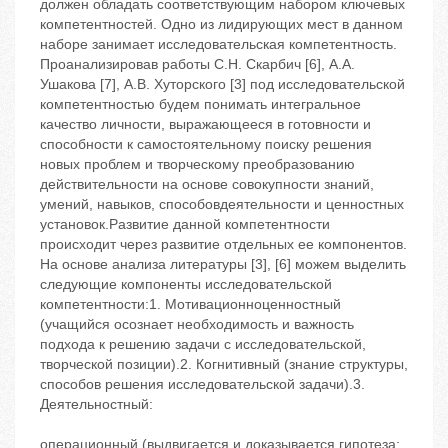
должен обладать соответствующим набором ключевых
компетентностей. Одно из лидирующих мест в данном
наборе занимает исследовательская компетентность.
Проанализировав работы С.Н. Скарбич [6], А.А.
Ушакова [7], А.В. Хуторского [3] под исследовательской
компетентностью будем понимать интегральное
качество личности, выражающееся в готовности и
способности к самостоятельному поиску решения
новых проблем и творческому преобразованию
действительности на основе совокупности знаний,
умений, навыков, способовдеятельности и ценностных
установок.Развитие данной компетентности
происходит через развитие отдельных ее компонентов.
На основе анализа литературы [3], [6] можем выделить
следующие компоненты исследовательской
компетентности:1. Мотивационноценностный
(учащийся осознает необходимость и важность
подхода к решению задачи с исследовательской,
творческой позиции).2. Когнитивный (знание структуры,
способов решения исследовательской задачи).3.
Деятельностный:
операционный (выдвигается и доказывается гипотеза;