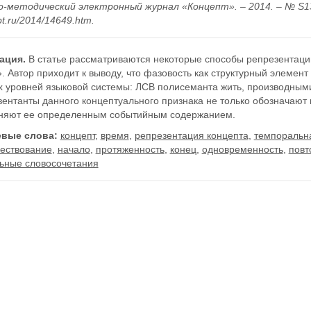
-методический электронный журнал «Концепт». – 2014. – № S13. –
t.ru/2014/14649.htm.
ация.
В статье рассматриваются некоторые способы репрезентац
. Автор приходит к выводу, что фазовость как структурный элемен
х уровней языковой системы: ЛСВ полисеманта жить, производными
ентанты данного концептуального признака не только обозначают 
няют ее определенным событийным содержанием.
вые слова:
концепт
,
время
,
репрезентация концепта
,
темпоральн
ествование
,
начало
,
протяженность
,
конец
,
одновременность
,
повт
льные словосочетания