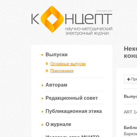
Нек
кон
Выпуски
Основные выпуски
Приложения
Пре
Авторам
Выпус
Редакционный совет
Публикационная этика
ART 1
О журнале
Библи
Барко