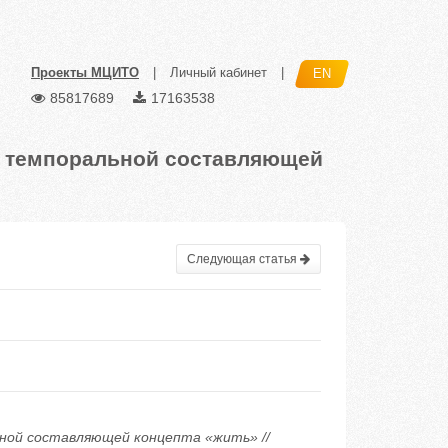
Проекты МЦИТО
|
Личный кабинет
|
EN
85817689
17163538
и темпоральной составляющей
Следующая статья
ьной составляющей концепта «жить» //