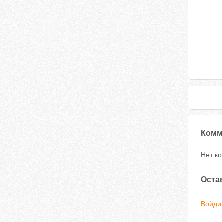
Комм
Нет к
Оста
Войди