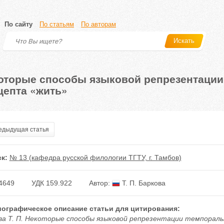
По сайту
По статьям
По авторам
Искать
оторые способы языковой репрезентаци
цепта «жить»
дыдущая статья
к:
№ 13 (кафедра русской филологии ТГТУ, г. Тамбов)
4649
УДК 159.922
Автор:
Т. П. Баркова
ографическое описание статьи для цитирования:
ва Т. П. Некоторые способы языковой репрезентации темпорал