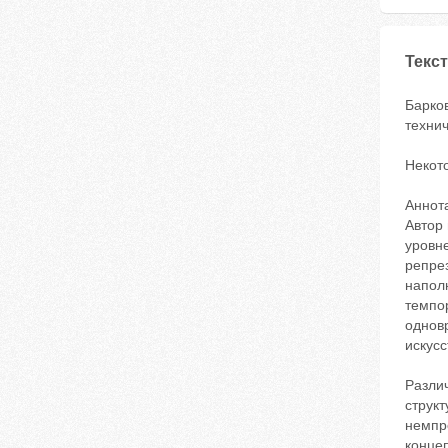
Текст
Барко
технич
Некот
Аннот
Автор 
уровне
репрез
напол
темпо
одновр
искусс
Разли
структ
немпр
концеп