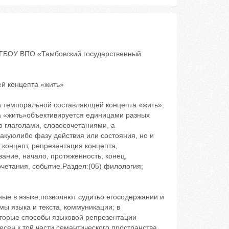
ФГБОУ ВПО «Тамбовский государственный
й концепта «жить»
и темпоральной составляющей концепта «жить».
та «жить»объективируется единицами разных
о глаголами, словосочетаниями, а
акуюлибо фазу действия или состояния, но и
онцепт, репрезентация концепта,
ание, начало, протяженность, конец,
четания, событие.Раздел:(05) филология;
ые в языке,позволяют судитьо егосодержании и
мы языка и текста, коммуникации; в
оторые способы языковой репрезентации
есен к той части семантического пространства