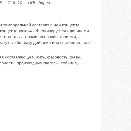
 С. 6–10. – URL: http://e-
ии темпоральной составляющей концепта
т концепта «жить» объективируется единицами
 от него глаголами, словосочетаниями, а
какую-либо фазу действия или состояния, но и
ая составляющая
,
жить
,
фазовость
,
фазы
,
орность
,
производные глаголы
,
событие
,