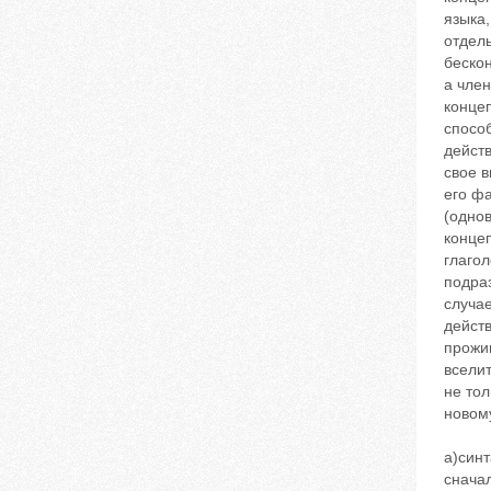
языка,
отдель
бескон
а член
концеп
спосо
действ
свое в
его фа
(однов
концеп
глагол
подраз
случае
дейст
прожив
вселит
не то
новому
а)синтаксическими конструкциями, включающими фазисные глаголы начинать –начать + глагол жить+наречия заново, сначала идр.:/ Хава: / Я, Женя, решила с учебой покончить. Кажется,я вообще не с того места начала. Хочется все бросить и начать жить заново(Л.Улицкая. Искусство жить); –А иной раз вся слобода выгорит. Что ж! –начинай жить сначала (Т.Толстая. Кысь);б)префиксальным производным зажить, образованным от глагола житьс помощью префиксаза:/Доктор Жучилин/: Я набросаю на днях новый план и мы заживем по новому расписанию (Л.Улицкая. Искренне ваш Шу