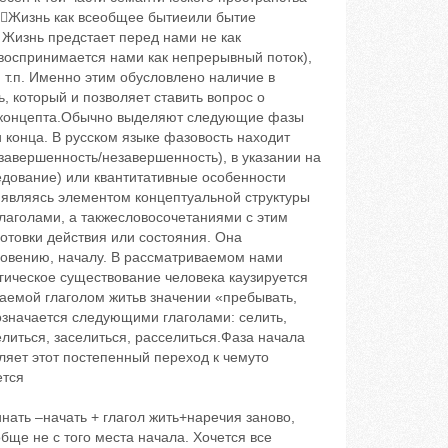
22Жизнь как всеобщее бытиеили бытие
. Жизнь предстает перед нами не как
 воспринимается нами как непрерывный поток),
т.п. Именно этим обусловлено наличие в
, который и позволяет ставить вопрос о
 концепта.Обычно выделяют следующие фазы
 конца. В русском языке фазовость находит
(завершенность/незавершенность), в указании на
едование) или квантитативные особенности
 являясь элементом концептуальной структуры
лаголами, а такжесловосочетаниями с этим
отовки действия или состояния. Она
кновению, началу. В рассматриваемом нами
гическое существование человека каузируется
аемой глаголом житьв значении «пребывать,
означается следующими глаголами: селить,
селиться, заселиться, расселиться.Фаза начала
ляет этот постепенный переход к чемуто
ется
ть доживает спокойно. Ему время тлеть, а вам цвести (Т.Толстая. Пламень небесный); –Она / Вероника / уже без него / Егорова / жить не могла. Она снова стала реликтовым листком, а Егоров водой. Она выпивала воду каждой клеточкой, оживала (В.Токарева. Длинный день);г)суффиксальными объектными глаголами несовершенного вида обживать, наживать:Когда русские стали обживать эти края и завели домашнюю скотинку, то хищники –при виде овечек –удирали от них в тайгу без оглядки (В.Пикуль. Каторга);д)префиксальным глаголом совершенного вида пожить, образованным от глагола жить, имеющим значение «жить какоето время»:Но Виктория ее /Лору/ успокоила, она сказала, что она выкроит время, приедет к ним вместе с мужем –он тоже обладает какимито удивительными способностями, –поживет там и посмотрит, чем можно помочь (Т.Толстая. Сомнамбула в тумане);е)префиксальнопостфиксальными глаголами приживаться, вживаться, уживаться, обживаться, наживаться:–Все кончилось тем, что его /Зама/ сняли. Потом назначили на более высокий пост. Но и оттуда тоже сняли. Он не приживался. Он имел внутри себя совершенно не начальническую, молодую, мятежную и даже слегка хулиганскую начинку (В.Токарева. День без вранья); –Если их /мужчин/ не любить и, главное, не хотеть, то жить можно. Я с Егоркой прекрасно уживаюсь. Немножко стыдно, что я его обманываю, ну а как иначе? (Т.Москвина. Смерть это все мужчины) –Среди козьих /ВикиКозы/ дарований была способность мгновенно обживаться, и она, не жалея сил, тащила с собой целый чемодан лишних, с точки зрения Тани, вещей: скатертисалфетки, домашние чашки, даже медную ручную мельницу для кофе (Л.Улицкая. Казус Кукоцкого);Позвонил Эле и прокричал, что он /Иван/ целитель, а не шабашник, и не собирается наживаться на несчастьях, и так далее, очень возбужденно(В.Токарева. Хэппиэнд).Фаза концахарактеризуетсятем,чтовней действие завершается, достигает некоего предела: абсолютного (в данном случае это смерть, которая рассматривается как естественный конец жизни) или относительного (например, дожить до старости, до какоголибо события и пр.). Этот элемент концептуальной структуры предполагает темпоральную финальность, определенную степень завершенности и результативности действия, что находит отражение в языке, причем способы фиксации этих знаний варьируются в зависимости от того, какими языковыми единицами они объективируются.Темпоральная финальность, конечная фаза, конец биологического существования, обозначенногов языке глаголом жить, переход от биологического существования к биологическому несуществованию репрезентируется:а)антонимичным глаголу житьглаголом умереть, а также его синонимами, в том числе и стилистическими, помереть, скончаться, подохнуть и т. п.б)синонимичными глаголу умереть фразеологическими сочетаниями, в том числе имеющими в своем составе существительное жизнь: дать дуба, отдать жизнь, уйти из жизни и пр.в)глаголом погибнуть, обозначающим смерть от катастрофы, стихийного бедствия, насилия; г)каузативными глаголами, каузирующими переход от биологического существования к биологическому несуществованию;д)глаголами, семантическая структура которых содержит сему «прекращение существования» или «прекращение бытия» в какомлибо месте вследствие перемещения в другое место; е)синтаксической конструкцией с частицей нет в функции сказуемого, имеющей значение «прекращение бытия»: –Жил человек–и нет его. Только имя осталось –Соня (Т.Толстая. Соня);ж)префиксальным глаголом отжить в значении «кончить жить, прожить»(СОШ), образованным от глагола жить:Ну вот и все, отжил свое Николай Иваныч (Из поминальной речи).Конечная фаза бытия, понимаемого как «пребывание», «существование в определенном локусе» и манифестируемого «специальным» ЛСВ глагола житьс локативным значением, объективируется целы