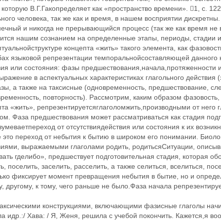
 которую В.Г.Гакопределяет как «пространство времени». 1, с. 1
ного человека, так же как и время, в нашем восприятии дискретны
ечный и никогда не прерывающийся процесс (так же как время не
ится нашим сознанием на определенные этапы, периоды, стадии и 
туальнойструктуре концепта «жить» такого элемента, как фазовость
бах языковой репрезентации темпоральнойсоставляющей данного
ия или состояния: фазы предшествования,начала,протяженности и
ыражение в аспектуальных характеристиках глагольного действия 
зы, а также на таксисные (одновременность, предшествование, сл
ременность, повторность). Рассмотрим, каким образом фазовость,
та «жить», репрезентируетсяглаголомжить,производными от него г
ом. Фаза предшествования может рассматриваться как стадия подг
умеваетпереход от отсутствиядействия или состояния к их возни
 это переход от небытия к бытию в широком его понимании. Биоло
виями, выражаемыми глаголами родить, родитьсяСитуации, описыв
ать гделибо», предшествует подготовительная стадия, которая об
ь, поселить, заселить, расселить, а также селиться, вселиться, по
лько фиксирует момент превращения небытия в бытие, но и опреде
, другому, к тому, чего раньше не было.Фаза начала репрезентиру
рик);в)префиксальным производным ожить, образованным от глагола житьс помощью префиксао:И она / Эмма / подробно рассказала,как встретилась с Гошей последний раз. Как пришла к нему в мастерскую, всю заставленную из железа скрученными людьми, такими трагическими, понимаешь, как будто заблудившимися в материале, –случайно ожили не в теле, а в жестком металле, и страдают отсвоего ржавого несовершенства (Л.Улицкая. Женщины русских селений).Фаза протяженности определяет действие или состояние в течение некоего периодавремени, ограниченногофиксируемыми сознанием(и соответственно языком) моментами его начала и конца. Эта срединная фаза представляет собой развертывание действия(процесса) во времени, что отражает переход из более ранней стадии в более позднюю. Подобный переход, как правило, сопряжен с определенными качественными изменениями. Динамика этого скрытого ирастянутого во времени процесса обусловлена экстралингвистически, она заложена уже в семантике 1 ЛСВ глагола жить, обозначающего биологическое существование, и подразумевается при актуализации фазы протяженности глаголом житьв его различных значениях.Фаза протяженности актуализируется исследуемым глаголом различными способами. В определенном смысле все контексты употребления глагола житьможно рассматривать как объективирующие фазу протяженности, поскольку сама грамматическая форма несовершенного вида имеетзначение незавершенности действия, «растянутости», протекания действия во времени. Ср.: –В шестнадцатом году мы еще жили с отцом в Париже (Л.Улицкая. Пиковая дама); –Страна развалилась и все разбежались по углам. Но живут както (В.Токарева. Телохранитель).Особо следует выделить употребление глагола житьв составе таких синтаксических конструкций, где фаза протяженности актуализируется не только глагольной семантикой и грамматической формой несовершенного вида, но и примыкающимик глаголу наречиями времени (в том числе и в форме компаратива), также содержащими этот элемент в своей концептуальной структуре: всегда, долго, дольше, вечно, подолгу, дальше, годами и т.п. Ср.: –Хорошо бы такой человек / Пушкин /жил всегда(В.Токарева. Из жизни миллионеров); –Линия жизни была у него длинная –долго будет жить (В. Токарева. Инструктор по плаванию); –Вечно жить я не хотел бы, да и другим не советую (газета «Труд –7», 29 июня. 2000); –Люля подолгу жила в Америке (В.Токарева. Лавина).Фаза протяженности репрезентируется также:а)синтаксической конструкцией, включающей фазисный глагол продолжать и глагол жить: ...пока Светлана бессчетно проигрывала весь сеанс Шурикова посещения от первой минуты до последней, ... Шурик продолжал жить в мире, в котором она полностью отсутствовала (Л.Улицкая. Искренне ваш Шурик);б)объектнымисуффиксальными производными несовершенного вида, образованными от глагола прожить, пережить: проживать, переживать. За этими глаголами стоит некая комбинация действий, характеризующих проживание человеком определенной жизненной ситуации. Позицию объекта при этих глаголах обычно занимают существительные, обозначающие различные отрезки (периоды) времени. Однако в данном случае актуализируется не само значение протяженности, т.е. некие количественные характеристики длительности, присутствующие в их семантической структуре, а их событийная отмеченность, которая становится очевидной благодаря широкому контексту. Ср.: –Марго три года как развелась со своим алкоголиком, ... и проживала теперь эпоху выхода из тюрьмы египетской (Л.Улицкая. Женщины русских селений); –Мой герой –учитель литературы. Он проживает один день без вранья. А что же он делает остальные триста пятьдесят девять дней в году? Врет? (В.Токарева. День без вранья); –/Месяцев/ Хотел вобрать ее всю в свои глаза, смотреть, вдыхать, облизывать горячим языком, как собака облизывает щенка. И проживать минуты, в которых все. Все имеет значение. Каждая мелочь –не мелочь, а событие (В.Токарева. Лавина). По данным СОШ, глагол пережить в своем основном значении «прожить чтон. от начала до конца» употребляется только в форме совершенного вида. Однако нам представляется, что действие, стоящее за этим значением глагола, может быть описано в языке не только формой совершенного вида как законченное, но и как не законченное (в процессе, в развитии) –соответственно формой несовершенного вида. Ср.: Ей / Тане / уже исполнилось двадцать два, а она как будто заново переживала переходный возраст (Л.Улицкая. Казус Кукоцкого); –Каждый из них переживал период одиночества: Женя –временного, но очень острого, потому что первый раз в жизни осталась дома одна, Слава, как ему казалось, окончательного и пожизненного (Л.Улицкая. Голубчик). Следует обратить внимание на то обстоятельство, что позицию объекта при данном ЛСВ глагола переживать, как правило, занимает субстантивное словосочетание, главное слово которого содержит в своей семантической структуре семы «время», «отрезок», «период». Однако и в этом случае релевантной оказывается качественная характеристика того периода времени, который обозначается главным словомсубстантивного словосочетания. (Ср.: *переживать возраст, *переживать период, *переживать эпоху);в)суффиксальными глаголами несовершенного вида с суффиксом –ва–, образованными от префиксальных глаголов выжить, дожить, ожить, отжить, производящей базой которых является глагол жить:выживать, доживать, оживать, отживать. Ср.: –Целыми днями / Артамонова / сидела за роялем, тыркала в клавиши. Получалась детская песенка, как ни странно оптимистическая. Артамонова выживала, поэтому музыка была жизнеутверждающая. Грустное пишут относительно счастливые люди. У них есть силы на грусть (В. Токарева. Сказать –не сказать); –Как вы его терпите, Дима, вы просто святой! –Бросьте, дитя мое, чего там! Он и так плох. Пус