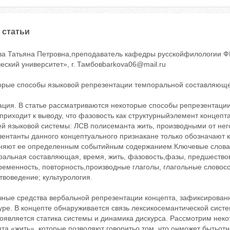
 статьи
ва Татьяна Петровна,преподаватель кафедры русскойфилологии 
еский университет», г. Тамбовbarkova06@mail.ru
орые способы языковой репрезентации темпоральной составляюще
ация. В статье рассматриваются некоторые способы репрезентаци
приходит к выводу, что фазовость как структурныйэлемент концеп
й языковой системы: ЛСВ полисеманта жить, производными от нег
ентанты данного концептуального признакане только обозначают к
няют ее определенным событийным содержанием.Ключевые слова:к
ральная составляющая, время, жить, фазовость,фазы, предшествов
еменность, повторность,производные глаголы, глагольные словосо
твоведение; культурология.
чные средства вербальной репрезентации концепта, зафиксированн
уре. В концепте обнаруживается связь лексикосемантической систе
оявляется статика системы и динамика дискурса. Рассмотрим нек
та «жить», которые позволяют говоритьо том, что онможет бытьотн