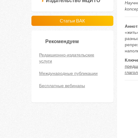
Издательство МЦИТО
Научно
koncep
Статьи ВАК
Аннот
«жить»
разны
Рекомендуем
репрез
напол
Редакционно-издательские
Ключе
услуги
предш
глаго
Международные публикации
Бесплатные вебинары