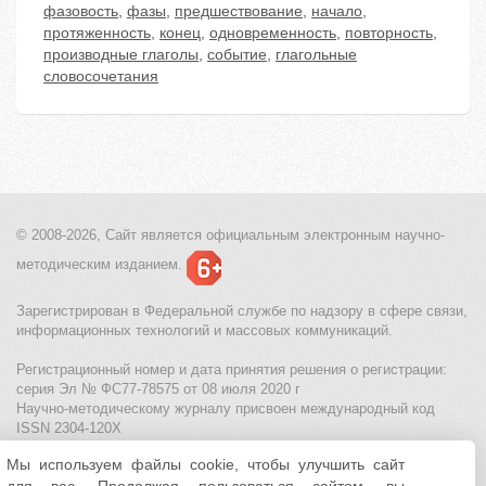
фазовость
,
фазы
,
предшествование
,
начало
,
протяженность
,
конец
,
одновременность
,
повторность
,
производные глаголы
,
событие
,
глагольные
словосочетания
© 2008-2026, Сайт является
официальным электронным
научно-
методическим изданием.
Зарегистрирован в Федеральной службе по надзору в сфере связи,
информационных технологий и массовых коммуникаций.
Регистрационный номер и дата принятия решения о регистрации:
серия Эл № ФС77-78575 от 08 июля 2020 г
Научно-методическому журналу присвоен международный код
ISSN 2304-120X
Мы используем файлы cookie, чтобы улучшить сайт
МЦИТО
|
Школьные олимпиады и онлайн конкурсы для детей
|