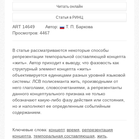
Читать онлайн
Статья в РИНЦ
ART 14649
Автор:
Т. П. Баркова
Просмотров: 4467
В статье рассматриваются некоторые способы
репрезентации темпоральной составляющей концепта
«жить». Автор приходит к выводу, что фазовость как
структурный элемент концепта «жить»
объективируется единицами разных уровней языковой
системы: ЛСВ полисеманта жить, производными от
него глаголами, словосочетаниями, а репрезентанты
данного концептуального признака не только
обозначают какую-либо фазу действия или состояния,
но и наполняют ее определенным событийным
содержанием.
Ключевые слова:
концепт
,
время
,
репрезентация
концепта
,
темпоральная составляющая
,
жить
,