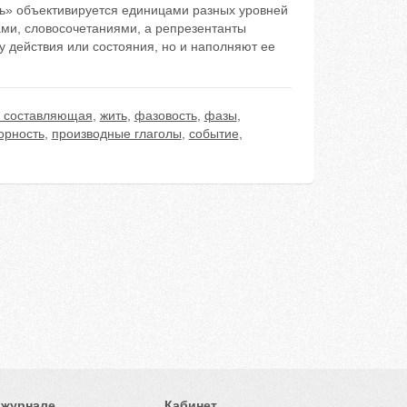
ить» объективируется единицами разных уровней
ами, словосочетаниями, а репрезентанты
у действия или состояния, но и наполняют ее
 составляющая
,
жить
,
фазовость
,
фазы
,
орность
,
производные глаголы
,
событие
,
 журнале
Кабинет