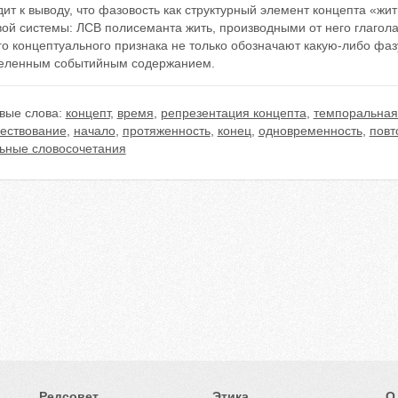
ит к выводу, что фазовость как структурный элемент концепта «ж
вой системы: ЛСВ полисеманта жить, производными от него глагол
о концептуального признака не только обозначают какую-либо фаз
еленным событийным содержанием.
вые слова:
концепт
,
время
,
репрезентация концепта
,
темпоральная
ествование
,
начало
,
протяженность
,
конец
,
одновременность
,
повт
льные словосочетания
Редсовет
Этика
О