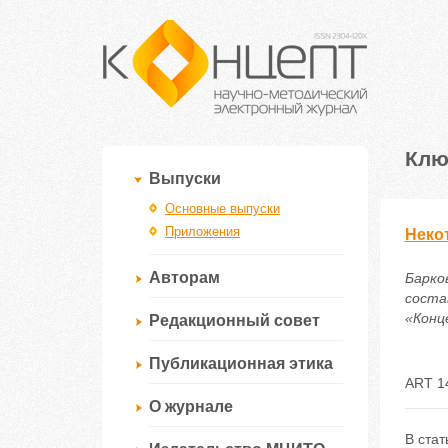
Клю
Выпуски
Основные выпуски
Приложения
Неко
Авторам
Барко
соста
«Конце
Редакционный совет
Публикационная этика
ART 1
О журнале
В ста