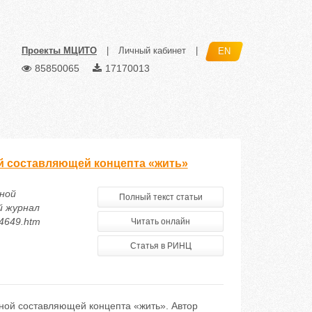
Проекты МЦИТО
|
Личный кабинет
|
EN
85850065
17170013
й составляющей концепта «жить»
ной
Полный текст статьи
й журнал
14649.htm
Читать онлайн
Статья в РИНЦ
ной составляющей концепта «жить». Автор