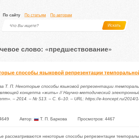
По сайту
По статьям
По авторам
Искать
чевое слово: «предшествование»
торые способы языковой репрезентации темпорально
ва Т. П. Некоторые способы языковой репрезентации темпораль
вляющей концепта «жить» // Научно-методический электронны
пт». – 2014. – № S13. – С. 6–10. – URL: https://e-koncept.ru/2014/
4649
Автор:
Т. П. Баркова
Просмотров: 4467
тье рассматриваются некоторые способы репрезентации темпораль