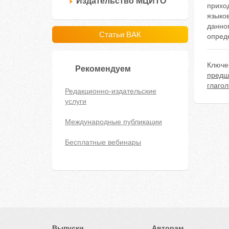
Издательство МЦИТО
приход
языко
данног
Статьи ВАК
опред
Ключе
Рекомендуем
предш
глаго
Редакционно-издательские
услуги
Международные публикации
Бесплатные вебинары
Выпуски
Авторам