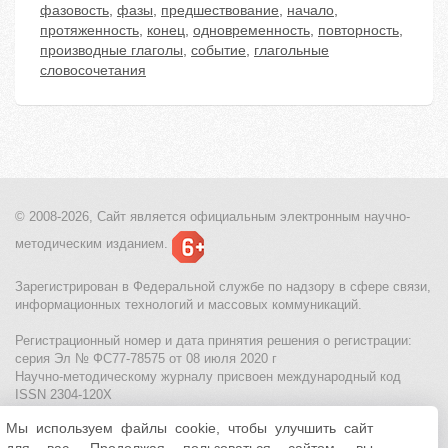
фазовость
,
фазы
,
предшествование
,
начало
,
протяженность
,
конец
,
одновременность
,
повторность
,
производные глаголы
,
событие
,
глагольные
словосочетания
© 2008-2026, Сайт является
официальным электронным
научно-
методическим изданием.
Зарегистрирован в Федеральной службе по надзору в сфере связи,
информационных технологий и массовых коммуникаций.
Регистрационный номер и дата принятия решения о регистрации:
серия Эл № ФС77-78575 от 08 июля 2020 г
Научно-методическому журналу присвоен международный код
ISSN 2304-120X
Мы используем файлы cookie, чтобы улучшить сайт
МЦИТО
|
Школьные олимпиады и онлайн конкурсы для детей
|