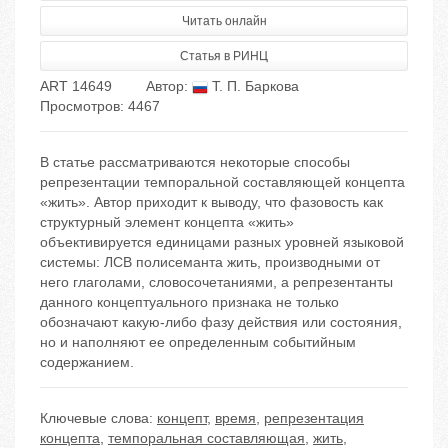
Читать онлайн
Статья в РИНЦ
ART 14649
Автор:
Т. П. Баркова
Просмотров: 4467
В статье рассматриваются некоторые способы
репрезентации темпоральной составляющей концепта
«жить». Автор приходит к выводу, что фазовость как
структурный элемент концепта «жить»
объективируется единицами разных уровней языковой
системы: ЛСВ полисеманта жить, производными от
него глаголами, словосочетаниями, а репрезентанты
данного концептуального признака не только
обозначают какую-либо фазу действия или состояния,
но и наполняют ее определенным событийным
содержанием.
Ключевые слова:
концепт
,
время
,
репрезентация
концепта
,
темпоральная составляющая
,
жить
,