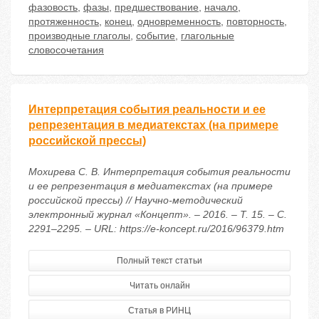
фазовость
,
фазы
,
предшествование
,
начало
,
протяженность
,
конец
,
одновременность
,
повторность
,
производные глаголы
,
событие
,
глагольные
словосочетания
Интерпретация события реальности и ее
репрезентация в медиатекстах (на примере
российской прессы)
Мохирева С. В. Интерпретация события реальности
и ее репрезентация в медиатекстах (на примере
российской прессы) // Научно-методический
электронный журнал «Концепт». – 2016. – Т. 15. – С.
2291–2295. – URL: https://e-koncept.ru/2016/96379.htm
Полный текст статьи
Читать онлайн
Статья в РИНЦ