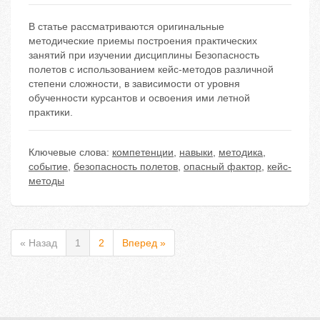
В статье рассматриваются оригинальные
методические приемы построения практических
занятий при изучении дисциплины Безопасность
полетов с использованием кейс-методов различной
степени сложности, в зависимости от уровня
обученности курсантов и освоения ими летной
практики.
Ключевые слова:
компетенции
,
навыки
,
методика
,
событие
,
безопасность полетов
,
опасный фактор
,
кейс-
методы
« Назад
1
2
Вперед »