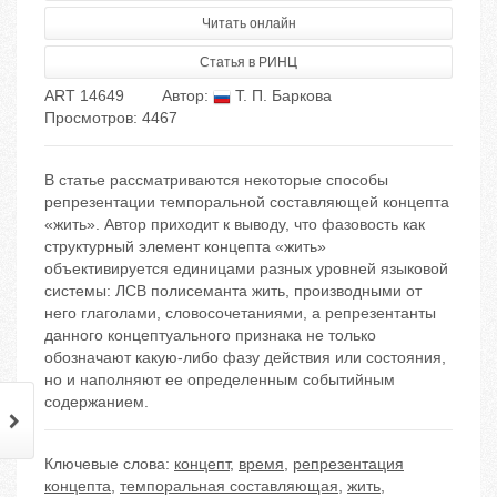
Читать онлайн
Статья в РИНЦ
ART 14649
Автор:
Т. П. Баркова
Просмотров: 4467
В статье рассматриваются некоторые способы
репрезентации темпоральной составляющей концепта
«жить». Автор приходит к выводу, что фазовость как
структурный элемент концепта «жить»
объективируется единицами разных уровней языковой
системы: ЛСВ полисеманта жить, производными от
него глаголами, словосочетаниями, а репрезентанты
данного концептуального признака не только
обозначают какую-либо фазу действия или состояния,
но и наполняют ее определенным событийным
содержанием.
Ключевые слова:
концепт
,
время
,
репрезентация
концепта
,
темпоральная составляющая
,
жить
,