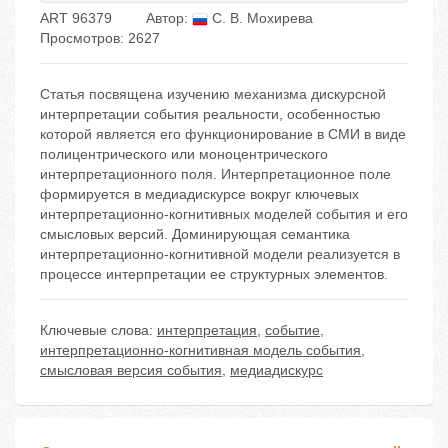
ART 96379
Автор:
С. В. Мохирева
Просмотров: 2627
Статья посвящена изучению механизма дискурсной
интерпретации события реальности, особенностью
которой является его функционирование в СМИ в виде
полицентрического или моноцентрического
интерпретационного поля. Интерпретационное поле
формируется в медиадискурсе вокруг ключевых
интерпретационно-когнитивных моделей события и его
смысловых версий. Доминирующая семантика
интерпретационно-когнитивной модели реализуется в
процессе интерпретации ее структурных элементов.
Ключевые слова:
интерпретация
,
событие
,
интерпретационно-когнитивная модель события
,
смысловая версия события
,
медиадискурс