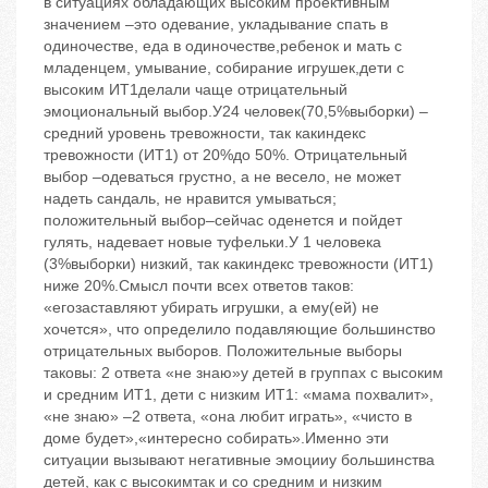
в ситуациях обладающих высоким проективным
значением –это одевание, укладывание спать в
одиночестве, еда в одиночестве,ребенок и мать с
младенцем, умывание, собирание игрушек,дети с
высоким ИТ1делали чаще отрицательный
эмоциональный выбор.У24 человек(70,5%выборки) –
средний уровень тревожности, так какиндекс
тревожности (ИТ1) от 20%до 50%. Отрицательный
выбор –одеваться грустно, а не весело, не может
надеть сандаль, не нравится умываться;
положительный выбор–сейчас оденется и пойдет
гулять, надевает новые туфельки.У 1 человека
(3%выборки) низкий, так какиндекс тревожности (ИТ1)
ниже 20%.Смысл почти всех ответов таков:
«егозаставляют убирать игрушки, а ему(ей) не
хочется», что определило подавляющие большинство
отрицательных выборов. Положительные выборы
таковы: 2 ответа «не знаю»у детей в группах с высоким
и средним ИТ1, дети с низким ИТ1: «мама похвалит»,
«не знаю» –2 ответа, «она любит играть», «чисто в
доме будет»,«интересно собирать».Именно эти
ситуации вызывают негативные эмоцииу большинства
детей, как с высокимтак и со средним и низким