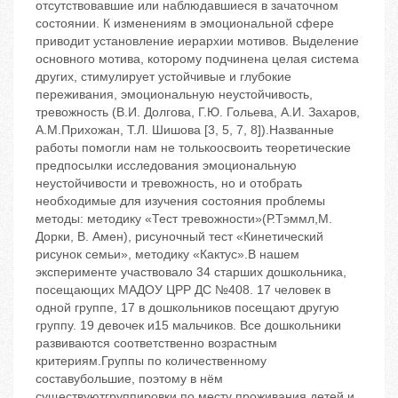
отсутствовавшие или наблюдавшиеся в зачаточном
состоянии. К изменениям в эмоциональной сфере
приводит установление иерархии мотивов. Выделение
основного мотива, которому подчинена целая система
других, стимулирует устойчивые и глубокие
переживания, эмоциональную неустойчивость,
тревожность (В.И. Долгова, Г.Ю. Гольева, А.И. Захаров,
А.М.Прихожан, Т.Л. Шишова [3, 5, 7, 8]).Названные
работы помогли нам не толькоосвоить теоретические
предпосылки исследования эмоциональную
неустойчивости и тревожность, но и отобрать
необходимые для изучения состояния проблемы
методы: методику «Тест тревожности»(Р.Тэммл,М.
Дорки, В. Амен), рисуночный тест «Кинетический
рисунок семьи», методику «Кактус».В нашем
эксперименте участвовало 34 старших дошкольника,
посещающих МАДОУ ЦРР ДС №408. 17 человек в
одной группе, 17 в дошкольников посещают другую
группу. 19 девочек и15 мальчиков. Все дошкольники
развиваются соответственно возрастным
критериям.Группы по количественному
составубольшие, поэтому в нём
существуютгруппировки по месту проживания детей и