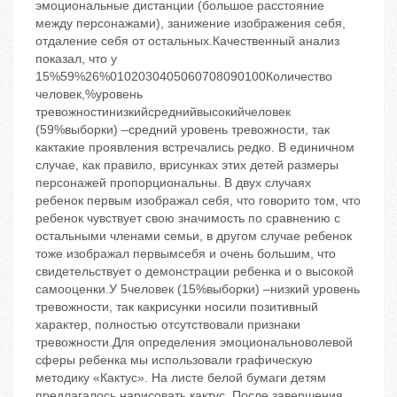
эмоциональные дистанции (большое расстояние
между персонажами), занижение изображения себя,
отдаление себя от остальных.Качественный анализ
показал, что у
15%59%26%0102030405060708090100Количество
человек,%уровень
тревожностинизкийсреднийвысокийчеловек
(59%выборки) –средний уровень тревожности, так
кактакие проявления встречались редко. В единичном
случае, как правило, врисунках этих детей размеры
персонажей пропорциональны. В двух случаях
ребенок первым изображал себя, что говорито том, что
ребенок чувствует свою значимость по сравнению с
остальными членами семьи, в другом случае ребенок
тоже изображал первымсебя и очень большим, что
свидетельствует о демонстрации ребенка и о высокой
самооценки.У 5человек (15%выборки) –низкий уровень
тревожности, так какрисунки носили позитивный
характер, полностью отсутствовали признаки
тревожности.Для определения эмоциональноволевой
сферы ребенка мы использовали графическую
методику «Кактус». На листе белой бумаги детям
предлагалось нарисовать кактус. После завершения