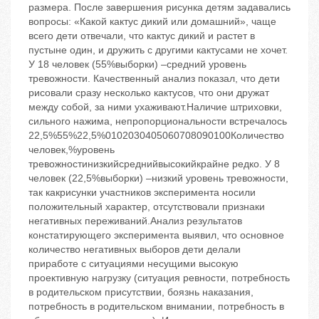
размера. После завершения рисунка детям задавались
вопросы: «Какой кактус дикий или домашний», чаще
всего дети отвечали, что кактус дикий и растет в
пустыне один, и дружить с другими кактусами не хочет.
У 18 человек (55%выборки) –средний уровень
тревожности. Качественный анализ показал, что дети
рисовали сразу несколько кактусов, что они дружат
между собой, за ними ухаживают.Наличие штриховки,
сильного нажима, непропорциональности встречалось
22,5%55%22,5%0102030405060708090100Количество
человек,%уровень
тревожностинизкийсреднийвысокийкрайне редко. У 8
человек (22,5%выборки) –низкий уровень тревожности,
так какрисунки участников эксперимента носили
положительный характер, отсутствовали признаки
негативных переживаний.Анализ результатов
констатирующего эксперимента выявил, что основное
количество негативных выборов дети делали
приработе с ситуациями несущими высокую
проективную нагрузку (ситуация ревности, потребность
в родительском присутствии, боязнь наказания,
потребность в родительском внимании, потребность в