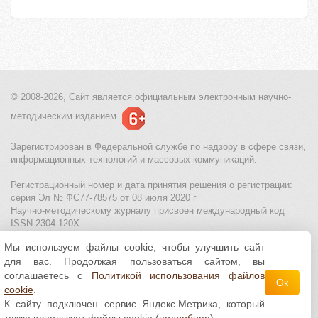
© 2008-2026, Сайт является
официальным электронным
научно-
методическим изданием.
Зарегистрирован в Федеральной службе по надзору в сфере связи,
информационных технологий и массовых коммуникаций.
Регистрационный номер и дата принятия решения о регистрации:
серия Эл № ФС77-78575 от 08 июля 2020 г
Научно-методическому журналу присвоен международный код
ISSN 2304-120X
Мы используем файлы cookie, чтобы улучшить сайт
МЦИТО
|
Школьные олимпиады и онлайн конкурсы для детей
|
для вас. Продолжая пользоваться сайтом, вы
Политика использования файлов cookie
|
Политика обработки и
защиты персональных данных
соглашаетесь с
Политикой использования файлов
Ок
cookie
.
Все материалы доступны по
лицензии Creative
К сайту подключен сервис Яндекс.Метрика, который
Commons С указанием авторства 4.0 Всемирная
.