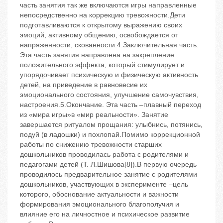
часть занятия так же включаются игры направленные
непосредственно на коррекцию тревожности.Дети
подготавливаются к открытому выражению своих
эмоций, активному общению, освобождается от
напряженности, скованности.4.Заключительная часть.
Эта часть занятия направлена на закрепление
положительного эффекта, который стимулирует и
упорядочивает психическую и физическую активность
детей, на приведение в равновесие их
эмоционального состояния, улучшение самочувствия,
настроения.5.Окончание. Эта часть –плавный переход
из «мира игры»в «мир реальности». Занятие
завершается ритуалом прощания: улыбнись, потянись,
подуй (в ладошки) и похлопай.Помимо коррекционной
работы по снижению тревожности старших
дошкольников проводилась работа с родителями и
педагогами детей (Т. Л.Шишова[8]).В первую очередь
проводилось предварительное занятие с родителями
дошкольников, участвующих в эксперименте –цель
которого, обоснование актуальности и важности
формирования эмоционального благополучия и
влияние его на личностное и психическое развитие