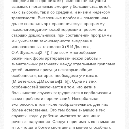
общении со сверстниками). Именно эти ситуации
вызывают негативные эмоции у большинства детей,
как с высоким, так и со средним, и низким индексом
тревожности. Выявленные проблемы помогли нам
далее составить арттерапевтическую программу
психологопедагогической коррекции тревожности
старших дошкольников, при составлении программы
мы учитывали закономерности внедрения
инновационных технологий (В.И.Долгова,
О.А.Шумакова[2, 4]).При всем многообразии
различных форм арттерапевтической работы и
значительных различиях между отдельными группами
детей, имвсем присущи некоторые общие
особенности, которые необходимо учитывать
(М.Бетенски, Д.Маклаган[1, 6]). Одна из этих
особенностей заключается в том, что дети в
большинстве случаях затрудняются в вербализации
своих проблем и переживаний. Невербальная
экспрессия, в том числе изобразительная, для них
более естественна. Это тем более значимо в тех
случаях, когда у ребенка имеются те или иные
речевые нарушения. Следует принимать во внимание
и то, что дети более спонтанны и менее способны к