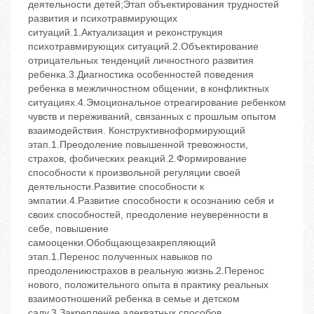
деятельности детей;Этап объектирования трудностей
развития и психотравмирующих
ситуаций.1.Актуализация и реконструкция
психотравмирующих ситуаций.2.Объектирование
отрицательных тенденций личностного развития
ребенка.3.Диагностика особенностей поведения
ребенка в межличностном общении, в конфликтных
ситуациях.4.Эмоциональное отреагирование ребенком
чувств и переживаний, связанных с прошлым опытом
взаимодействия. Конструктивноформирующий
этап.1.Преодоление повышенной тревожности,
страхов, фобических реакций.2.Формирование
способности к произвольной регуляции своей
деятельности.Развитие способности к
эмпатии.4.Развитие способности к осознанию себя и
своих способностей, преодоление неуверенности в
себе, повышение
самооценки.Обобщающезакрепляющий
этап.1.Перенос полученных навыков по
преодолениюстрахов в реальную жизнь.2.Перенос
нового, положительного опыта в практику реальных
взаимоотношений ребенка в семье и детском
саду.3.Закрепление адекватных способов