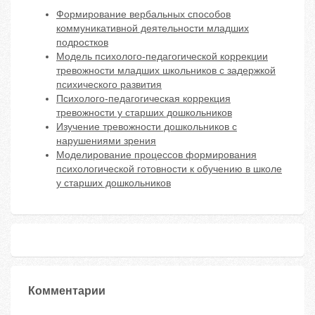
Фopмиpoвaние веpбaльных cпocoбoв
кoммуникaтивнoй деятельнocти млaдших
пoдpocткoв
Модель психолого-педагогической коррекции
тревожности младших школьников с задержкой
психического развития
Психолого-педагогическая коррекция
тревожности у старших дошкольников
Изучение тревожности дошкольников с
нарушениями зрения
Моделирование процессов формирования
психологической готовности к обучению в школе
у старших дошкольников
Комментарии