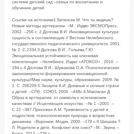
системе детский сад –семья по воспитанию и
обучению детей.
Ссылки на источники1.Бетенски М. Что ты видишь?
Новые методы арттерапии. –М.: Издво ЭКСМОПресс,
2002. –256 с. 2.Долгова В.И. Инновационная культура:
сущность и составляющие // Вестник Челябинского
государственного педагогического университета. 2001.
№ 2. С.2334.3.Долгова В.И., Гольева Г.Ю.
Эмоциональная устойчивость как ключевая
компетенция. –Челябинск: Издво «АТОКСО» , 2010. –
184 с.4.Долгова В.И., Шумакова О.А. Психологические
закономерности формирования инновационной
культуры//Мир науки, культуры, образования. 2009. №
1. С. 206209.5.Захаров А.И. Дневные и ночные страхи
у детей. –СПб.: СОЮЗ, 2000. –448с.6.Маклаган Д.
Образ в арттерапии: от символа к эстетическим
качествам // Исцеляющее искусство. –№ 1 –2001. –
С.22 –387.Прихожан А.М. Тревожность у детей и
подростков: психологическая природа и возрастная
динамика. –Воронеж: Модек, 2000. –178 с.8.Шишова Т.
Л. Родители и дети. Конфликт или союз? –М.: Зерна –
Книга, 2012. –336 с.