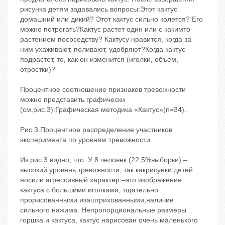
рисунка детям задавались вопросы:Этот кактус
домашний или дикий? Этот кактус сильно колется? Его
можно потрогать?Кактус растет один или с какимто
растением пососедству? Кактусу нравится, когда за
ним ухаживают, поливают, удобряют?Когда кактус
подрастет, то, как он изменится (иголки, объем,
отростки)?
Процентное соотношение признаков тревожности
можно представить графически
(см.рис.3):Графическая методика «Кактус»(n=34).
Рис.3.Процентное распределение участников
эксперимента по уровням тревожности
Из рис.3 видно, что: У 8 человек (22,5%выборки) –
высокий уровень тревожности, так какрисунки детей
носили агрессивный характер –это изображение
кактуса с большими иголками, тщательно
прорисованными изаштрихованными,наличие
сильного нажима. Непропорциональные размеры
горшка и кактуса, кактус нарисован очень маленького