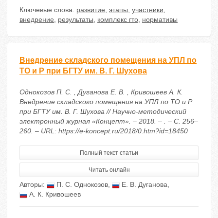
Ключевые слова:
развитие
,
этапы
,
участники
,
внедрение
,
результаты
,
комплекс гто
,
нормативы
Внедрение складского помещения на УПЛ по
ТО и Р при БГТУ им. В. Г. Шухова
Однокозов П. С. , Дуганова Е. В. , Кривошеев А. К.
Внедрение складского помещения на УПЛ по ТО и Р
при БГТУ им. В. Г. Шухова // Научно-методический
электронный журнал «Концепт». – 2018. – . – С. 256–
260. – URL: https://e-koncept.ru/2018/0.htm?id=18450
Полный текст статьи
Читать онлайн
Авторы:
П. С. Однокозов
,
Е. В. Дуганова
,
А. К. Кривошеев