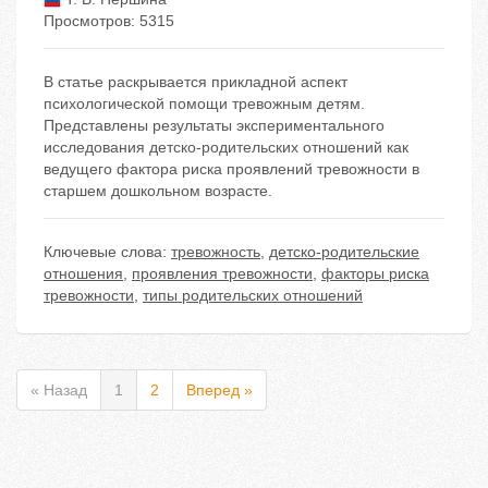
Просмотров: 5315
В статье раскрывается прикладной аспект
психологической помощи тревожным детям.
Представлены результаты экспериментального
исследования детско-родительских отношений как
ведущего фактора риска проявлений тревожности в
старшем дошкольном возрасте.
Ключевые слова:
тревожность
,
детско-родительские
отношения
,
проявления тревожности
,
факторы риска
тревожности
,
типы родительских отношений
« Назад
1
2
Вперед »