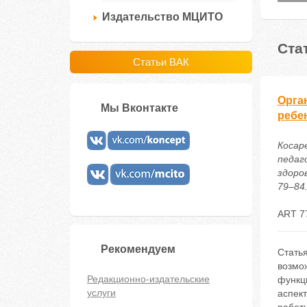
Издательство МЦИТО
Ста
Статьи ВАК
Орга
Мы Вконтакте
ребе
Косар
педаг
здоров
79–84.
ART 7
Рекомендуем
Стать
возмо
Редакционно-издательские
функц
услуги
аспект