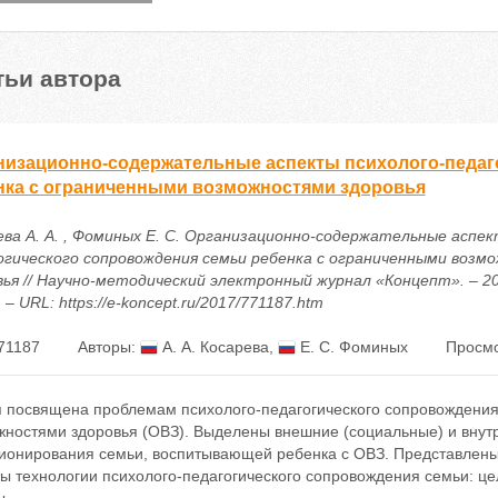
тьи автора
низационно-содержательные аспекты психолого-педаг
нка с ограниченными возможностями здоровья
ева А. А. , Фоминых Е. С. Организационно-содержательные аспек
огического сопровождения семьи ребенка с ограниченными возм
ья // Научно-методический электронный журнал «Концепт». – 2017
 – URL: https://e-koncept.ru/2017/771187.htm
71187
Авторы:
А. А. Косарева
,
Е. С. Фоминых
Просмо
я посвящена проблемам психолого-педагогического сопровождения
жностями здоровья (ОВЗ). Выделены внешние (социальные) и внут
ионирования семьи, воспитывающей ребенка с ОВЗ. Представлен
ы технологии психолого-педагогического сопровождения семьи: ц