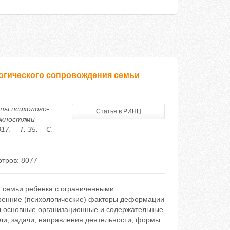
огического сопровождения семьи
ты психолого-
Статья в РИНЦ
ожностями
. – Т. 35. – С.
тров: 8077
 семьи ребенка с ограниченными
ренние (психологические) факторы деформации
ы основные организационные и содержательные
ели, задачи, направления деятельности, формы