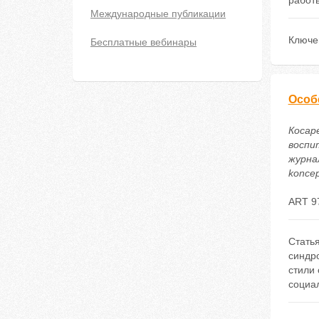
работ
Международные публикации
Ключе
Бесплатные вебинары
Особ
Косар
воспи
журнал
koncep
ART 9
Стать
синдр
стили
социа