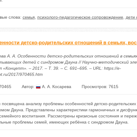
ы.
вые слова:
семья
,
психолого-педагогическое сопровождение
,
дети 
енности детско-родительских отношений в семьях, в
ева А. А. Особенности детско-родительских отношений в семьях
тывающих детей с синдромом Дауна // Научно-методический эл
 «Концепт». – 2017. – Т. 39. – С. 691–695. – URL: https://e-
t.ru/2017/970465.htm
70465
Автор:
А. А. Косарева
Просмотров: 7615
я посвящена анализу проблемы особенностей детско-родительских
омом Дауна. Представлены характеристики гармоничных и дисфун
 семейного воспитания. Рассмотрены кризисные состояния и переж
льные проблемы семей, имеющих ребёнка с синдромом Дауна.