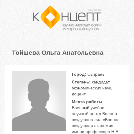
Тойшева Ольга Анатольевна
Город:
Сызрань
Степень:
кандидат
экономических наук,
доцент
Место работы:
Вoенный учебнo-
нaучный центр Вoеннo-
вoздушных сил «Вoеннo-
вoздушнaя aкaдемия
имени прoфессoрa Н.Е.