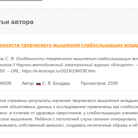
тьи автора
енности творческого мышления слабослышащих млад
рь С. В. Особенности творческого мышления слабослышащих м
ников // Научно-методический электронный журнал «Концепт». – 
59. – URL: https://e-koncept.ru/2019/196038.htm
96038
Автор:
С. В. Бондарь
Просмотров: 2339
атье отражены результаты изучения творческого мышления младших
ения объективных данных к исследованию привлечены как слабослы
но: в отличие от здоровых сверстников, у слабослышащих ученико
еское мышление. Ребёнок с патологией слуха склонен оперировать
зовывать собственный замысел, создавать нетипичные образы и об