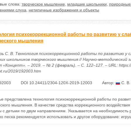
вые слова:
творческое мышление
,
младшие школьники
,
природные
ениями слуха
,
нетипичные изображения и объекты
ология психокоррекционной работы по развитию у с
ческого мышления
рь С. В. Технология психокоррекционной работы по развитию у
их школьников творческого мышления // Научно-методический 
 «Концепт». – 2019. – № 2 (февраль). – С. 122–127. – URL: https:/
t.ru/2019/192003.htm
92003
DOI 10.24411/2304-120X-2019-12003
Автор:
С. В.
тье представлена технология психокоррекционной работы по разв
еского мышления. В качестве средства коррекционного воздействи
 с детьми по двум направлениям. Указывается на необходимость р
о песка рекомендуется использовать и другое оборудование: игр