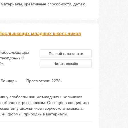
 материалы
,
креативные способности
,
дети с
лабослышащих младших школьников
 слабослышащих
Полный текст статьи
электронный
/e-
Читать онлайн
 Бондарь
Просмотров: 2278
итию у слабослышащих младших школьников
я выбраны игры с песком. Освещена специфика
азвития у школьников творческого замысла.
ушки, формы, природные материалы.