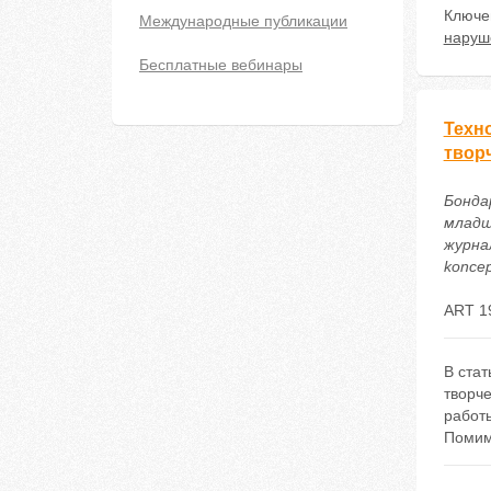
Ключе
Международные публикации
наруш
Бесплатные вебинары
Техн
твор
Бонда
младш
журнал
koncep
ART 1
В ста
творч
работы
Помим