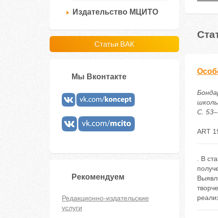
Издательство МЦИТО
Ста
Статьи ВАК
Особ
Мы Вконтакте
Бонда
школь
С. 53–
ART 1
. В ст
получ
Рекомендуем
Выявле
творч
реали
Редакционно-издательские
услуги