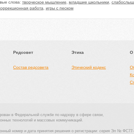
вые слова:
творческое мышление
,
младшие школьники
,
слабослыш
коррекционная работа
,
игры с песком
Редсовет
Этика
О
Состав редсовета
Этический кодекс
О
К
С
рован в Федеральной службе по надзору в сфере связи,
онных технологий и массовых коммуникаций.
онный номер и дата принятия решения о регистрации: серия Эл № ФС77-