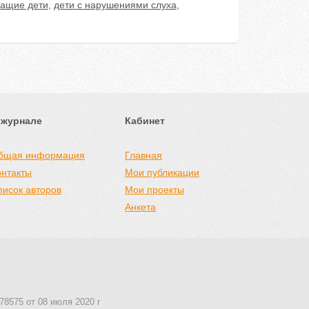
ащие дети
,
дети с нарушениями слуха
,
 журнале
Кабинет
бщая информация
Главная
онтакты
Мои публикации
писок авторов
Мои проекты
Анкета
78575 от 08 июля 2020 г