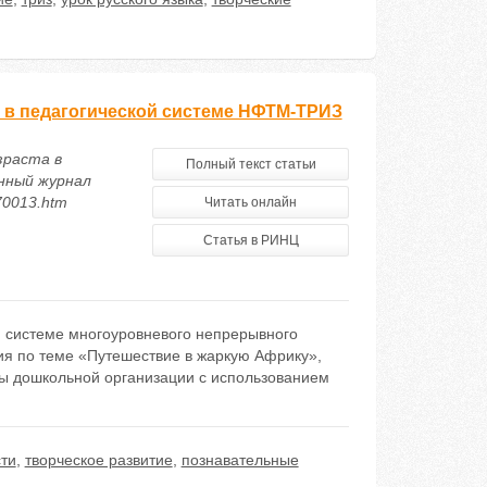
а в педагогической системе НФТМ-ТРИЗ
зраста в
Полный текст статьи
нный журнал
670013.htm
Читать онлайн
Статья в РИНЦ
й системе многоуровневого непрерывного
ия по теме «Путешествие в жаркую Африку»,
пы дошкольной организации с использованием
ти
,
творческое развитие
,
познавательные