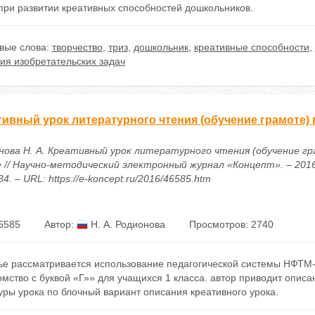
при развитии креативных способностей дошкольников.
вые слова:
творчество
,
триз
,
дошкольник
,
креативные способности
,
ия изобретательских задач
ивный урок литературного чтения (обучение грамоте) в
нова Н. А. Креативный урок литературного чтения (обучение гр
 // Научно-методический электронный журнал «Концепт». – 2016. 
4. – URL: https://e-koncept.ru/2016/46585.htm
6585
Автор:
Н. А. Родионова
Просмотров: 2740
тье рассматривается использование педагогической системы НФТМ-
мство с буквой «Г»» для учащихся 1 класса. автор приводит описа
уры урока по блочный вариант описания креативного урока.