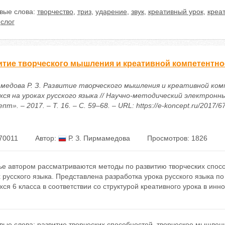
вые слова:
творчество
,
триз
,
ударение
,
звук
,
креативный урок
,
креа
,
слог
итие творческого мышления и креативной компетентнос
медова Р. З. Развитие творческого мышления и креативной к
хся на уроках русского языка // Научно-методический электронн
пт». – 2017. – Т. 16. – С. 59–68. – URL: https://e-koncept.ru/2017/
70011
Автор:
Р. З. Пирмамедова
Просмотров: 1826
тье автором рассматриваются методы по развитию творческих спос
 русского языка. Представлена разработка урока русского языка по
ся 6 класса в соответствии со структурой креативного урока в ин
вые слова:
развитие творческих способностей
,
творческое мышлен