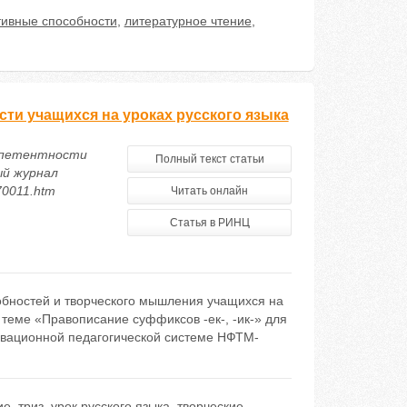
тивные способности
,
литературное чтение
,
ти учащихся на уроках русского языка
омпетентности
Полный текст статьи
ый журнал
670011.htm
Читать онлайн
Статья в РИНЦ
обностей и творческого мышления учащихся на
 теме «Правописание суффиксов -ек-, -ик-» для
новационной педагогической системе НФТМ-
ие
,
триз
,
урок русского языка
,
творческие