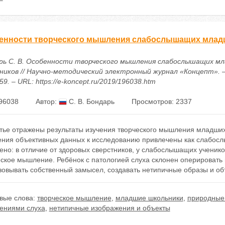
енности творческого мышления слабослышащих млад
рь С. В. Особенности творческого мышления слабослышащих м
ников // Научно-методический электронный журнал «Концепт». – 
59. – URL: https://e-koncept.ru/2019/196038.htm
96038
Автор:
С. В. Бондарь
Просмотров: 2337
атье отражены результаты изучения творческого мышления младших
ения объективных данных к исследованию привлечены как слабослы
но: в отличие от здоровых сверстников, у слабослышащих ученико
еское мышление. Ребёнок с патологией слуха склонен оперировать
зовывать собственный замысел, создавать нетипичные образы и об
вые слова:
творческое мышление
,
младшие школьники
,
природные
ениями слуха
,
нетипичные изображения и объекты