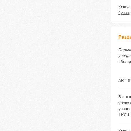
Ключе
буква
Разв
Пирма
учащи
«Конце
ART 6
В ста
уроках
учащих
ТРИЗ.
Ключе