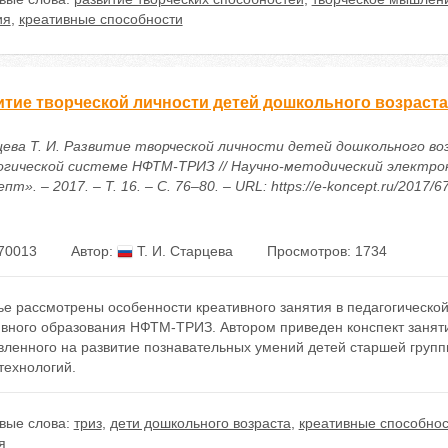
ия
,
креативные способности
итие творческой личности детей дошкольного возраст
ева Т. И. Развитие творческой личности детей дошкольного во
огической системе НФТМ-ТРИЗ // Научно-методический электро
пт». – 2017. – Т. 16. – С. 76–80. – URL: https://e-koncept.ru/2017/
70013
Автор:
Т. И. Старцева
Просмотров: 1734
ье рассмотрены особенности креативного занятия в педагогическо
ивного образования НФТМ-ТРИЗ. Автором приведен конспект занят
вленного на развитие познавательных умений детей старшей груп
технологий.
вые слова:
триз
,
дети дошкольного возраста
,
креативные способнос
я