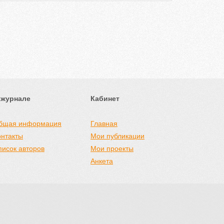
 журнале
Кабинет
бщая информация
Главная
онтакты
Мои публикации
писок авторов
Мои проекты
Анкета