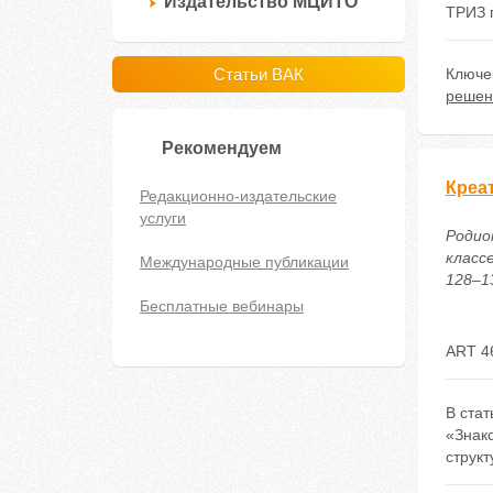
Издательство МЦИТО
ТРИЗ 
Статьи ВАК
Ключе
решен
Рекомендуем
Креат
Редакционно-издательские
услуги
Родио
классе
Международные публикации
128–13
Бесплатные вебинары
ART 4
В ста
«Знако
структ