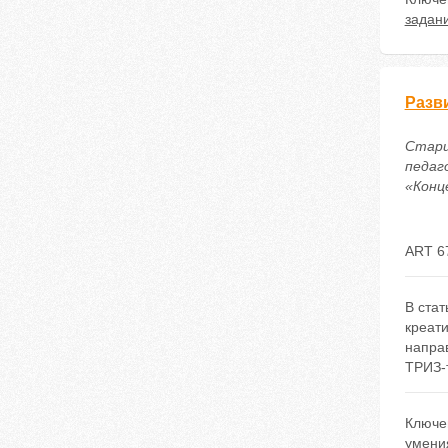
задан
Разв
Старц
педаг
«Конце
ART 6
В стат
креат
напра
ТРИЗ-
Ключе
умени