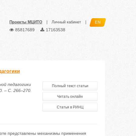
Проекты МЦИТО
|
Личный кабинет
|
EN
85817689
17163538
дагогики
ной педагогики
Полный текст статьи
. – С. 266–270.
Читать онлайн
Статья в РИНЦ
аботе представлены механизмы применения