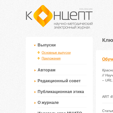
Клю
Выпуски
Основные выпуски
Приложения
Обуч
Авторам
Красн
// Нау
– URL:
Редакционный совет
Публикационная этика
ART 4
О журнале
Стать