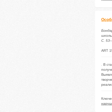
Особ
Бонда
школь
С. 53–
ART 1
. В ст
получ
Выявле
творч
реали
Ключе
наруш