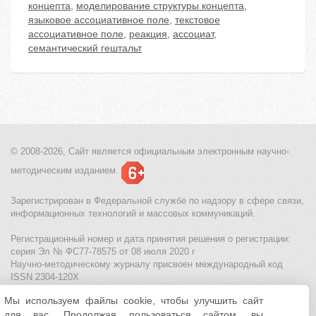
концепта
,
моделирование структуры концепта
,
языковое ассоциативное поле
,
текстовое
ассоциативное поле
,
реакция
,
ассоциат
,
семантический гештальт
© 2008-2026, Сайт является
официальным электронным
научно-
методическим изданием.
Зарегистрирован в Федеральной службе по надзору в сфере связи,
информационных технологий и массовых коммуникаций.
Регистрационный номер и дата принятия решения о регистрации:
серия Эл № ФС77-78575 от 08 июля 2020 г
Научно-методическому журналу присвоен международный код
ISSN 2304-120X
Мы используем файлы cookie, чтобы улучшить сайт
МЦИТО
|
Школьные олимпиады и онлайн конкурсы для детей
|
для вас. Продолжая пользоваться сайтом, вы
Политика использования файлов cookie
|
Политика обработки и