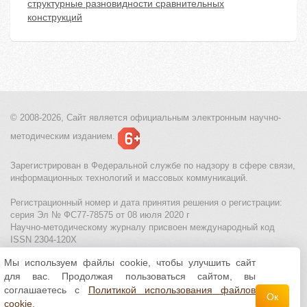
структурные разновидности сравнительных
конструкций
© 2008-2026, Сайт является
официальным электронным
научно-
методическим изданием.
Зарегистрирован в Федеральной службе по надзору в сфере связи,
информационных технологий и массовых коммуникаций.
Регистрационный номер и дата принятия решения о регистрации:
серия Эл № ФС77-78575 от 08 июля 2020 г
Научно-методическому журналу присвоен международный код
ISSN 2304-120X
Мы используем файлы cookie, чтобы улучшить сайт
МЦИТО
|
Школьные олимпиады и онлайн конкурсы для детей
|
для вас. Продолжая пользоваться сайтом, вы
Политика использования файлов cookie
|
Политика обработки и
защиты персональных данных
соглашаетесь с
Политикой использования файлов
Ок
cookie
.