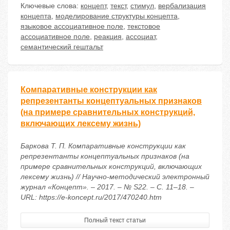
Ключевые слова:
концепт
,
текст
,
стимул
,
вербализация
концепта
,
моделирование структуры концепта
,
языковое ассоциативное поле
,
текстовое
ассоциативное поле
,
реакция
,
ассоциат
,
семантический гештальт
Компаративные конструкции как
репрезентанты концептуальных признаков
(на примере сравнительных конструкций,
включающих лексему жизнь)
Баркова Т. П. Компаративные конструкции как
репрезентанты концептуальных признаков (на
примере сравнительных конструкций, включающих
лексему жизнь) // Научно-методический электронный
журнал «Концепт». – 2017. – № S22. – С. 11–18. –
URL: https://e-koncept.ru/2017/470240.htm
Полный текст статьи