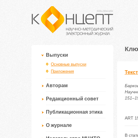
Клю
Выпуски
Основные выпуски
Приложения
Текс
Авторам
Барко
Научн
151–15
Редакционный совет
Публикационная этика
ART 1
О журнале
В стат