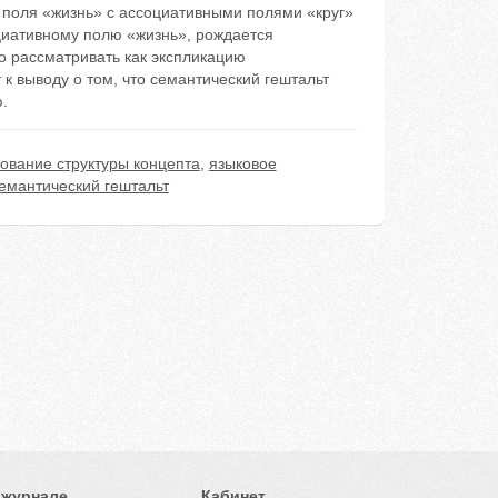
о поля «жизнь» с ассоциативными полями «круг»
оциативному полю «жизнь», рождается
о рассматривать как экспликацию
к выводу о том, что семантический гештальт
.
ование структуры концепта
,
языковое
емантический гештальт
 журнале
Кабинет