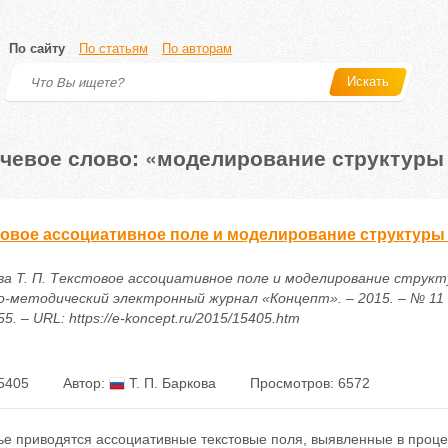
По сайту
По статьям
По авторам
Искать
чевое слово: «моделирование структуры
товое ассоциативное поле и моделирование структуры
ва Т. П. Текстовое ассоциативное поле и моделирование структ
о-методический электронный журнал «Концепт». – 2015. – № 11 (
5. – URL: https://e-koncept.ru/2015/15405.htm
5405
Автор:
Т. П. Баркова
Просмотров: 6572
ье приводятся ассоциативные текстовые поля, выявленные в проц