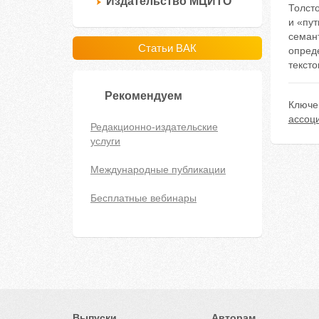
Издательство МЦИТО
Толсто
и «пут
семант
Статьи ВАК
опреде
тексто
Рекомендуем
Ключе
ассоц
Редакционно-издательские
услуги
Международные публикации
Бесплатные вебинары
Выпуски
Авторам