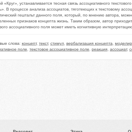
й «Круг», устанавливается тесная связь ассоциативного текстовог
ь». В процессе анализа ассоциатов, тяготеющих к текстовому асс
ический гештальт данного поля, который, по мнению автора, можн
ленных признаков концепта жизнь. Таким образом, автор приходит 
вого ассоциативного поля может иметь когнитивную интерпретацию
вые слова:
концепт
,
текст
,
стимул
,
вербализация концепта
,
моделир
иативное поле
,
текстовое ассоциативное поле
,
реакция
,
ассоциат
,
с
Редсовет
Этика
О