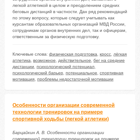
легкой атлетикой в целом и преодолением средних
беговых дистанций в частности. Дан ряд рекомендаций
по этому вопросу, которые следует учитывать как
курсантам образовательных организаций МВД России,
сотрудникам органов внутренних дел, так и офицерам,
ответственным за физическую подготовку.
Ключевые слова:
физическая подготовка
,
кросс
,
лёгкая
атлетика
,
возможное
,
действительное
,
бег на средние
дистанции
,
психологический потенциал
,
психологический барьер
,
потенциальное
,
спортивная
мотивация
,
проблемы недостаточной мотивации
Особенности организации современной
технологии тренировок на примере
спортивной ходьбы (легкой атлетики)
Барцайкин А. В. Особенности организации
современной технологии тренировок на примере