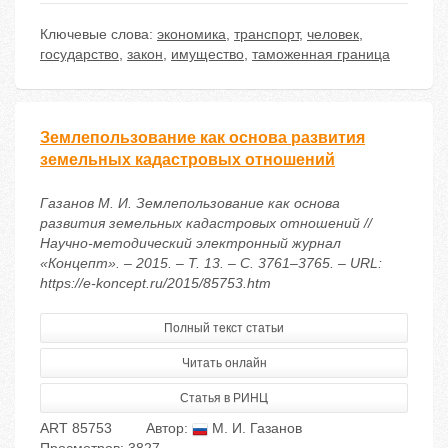
Ключевые слова:
экономика
,
транспорт
,
человек
,
государство
,
закон
,
имущество
,
таможенная граница
Землепользование как основа развития
земельных кадастровых отношений
Газанов М. И. Землепользование как основа
развития земельных кадастровых отношений //
Научно-методический электронный журнал
«Концепт». – 2015. – Т. 13. – С. 3761–3765. – URL:
https://e-koncept.ru/2015/85753.htm
Полный текст статьи
Читать онлайн
Статья в РИНЦ
ART 85753
Автор:
М. И. Газанов