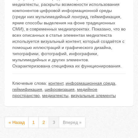
медиатексты, раскрыты возможности использования
компонентов цифровой информационной среды
(среди них мультимедийный лонгрид, геймификация,
яркие способы выделения на фоне традиционных
СМИ), в современных медиапроектах. Показано, что во
всех описанных в статье элементах медиатекста
используется визуальный контент, который создаётся с
помощью иллюстраций и графического дизайна,
типографики, фотографий, инфографики,
мультимедийных и других элементов.
Охарактеризована специфика их функционирования.
Ключевые слова:
контент
,
информационная среда
,
геймификация
,
цифровизация
,
медийное
пространство
,
медиатексты
,
визуальные элементы
« Назад
1
2
3
Вперед »