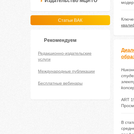
Издательство МЦИТО
модер
Ключе
Статьи ВАК
квали
Рекомендуем
Диал
Редакционно-издательские
обра
услуги
Никон
Международные публикации
студе
электр
Бесплатные вебинары
koncep
ART 1
Просм
В ста
средн