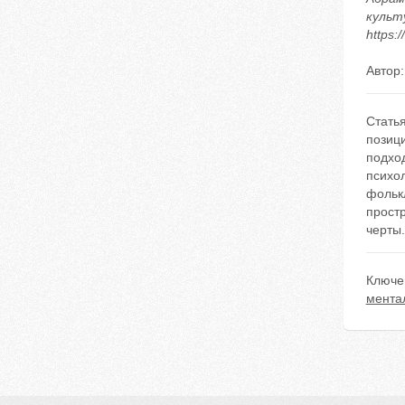
культ
https:
Автор
Стать
позици
подход
психол
фольк
прост
черты.
Ключе
мента