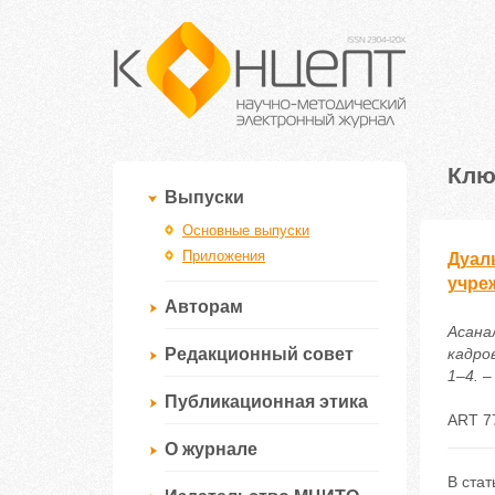
Клю
Выпуски
Основные выпуски
Приложения
Дуал
учре
Авторам
Асана
Редакционный совет
кадро
1–4. –
Публикационная этика
ART 7
О журнале
В ста