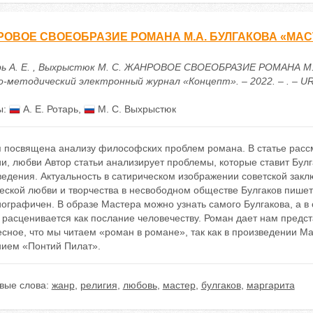
ОВОЕ СВОЕОБРАЗИЕ РОМАНА М.А. БУЛГАКОВА «МАС
ь А. Е. , Выхрыстюк М. С. ЖАНРОВОЕ СВОЕОБРАЗИЕ РОМАНА М.
-методический электронный журнал «Концепт». – 2022. – . – URL: 
ы:
А. Е. Ротарь
,
М. С. Выхрыстюк
я посвящена анализу философских проблем романа. В статье рассм
и, любви Автор статьи анализирует проблемы, которые ставит Бул
ведения. Актуальность в сатирическом изображении советской зак
еской любви и творчества в несвободном обществе Булгаков пишет
ографичен. В образе Мастера можно узнать самого Булгакова, а в
расценивается как послание человечеству. Роман дает нам предст
сное, что мы читаем «роман в романе», так как в произведении М
нием «Понтий Пилат».
вые слова:
жанр
,
религия
,
любовь
,
мастер
,
булгаков
,
маргарита