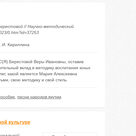
Берестовой // Научно-методический
2023/0.htm?id=37253
. И. Кириллина
С(Я) Берестовой Веры Ивановны, оставив
чительный вклад в методику воспитания юных
лег, какой является Мария Алексеевна
ьми, свою методику и свой стиль.
пособие
,
песни народов якутии
ной культуре
иональной