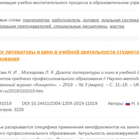
низации учебно-воспитательного процесса в образовательном учр
вые слова:
предприятие
,
работодатель
,
договор
,
дуальная система
фикации преподавателей. специальные дисциплины
,
мастер
ог литературы и кино в учебной деятельности студен
зования
ова Н. И. , Москарова Л. К. Диалог литературы и кино в учебной
нтов среднего профессионального образования // Научно-метод
онный журнал «Концепт». – 2019. – № 3 (март). – С. 11–19. – URL:
t.ru/2019/191019.htm
91019
DOI 10.24411/2304-120X-2019-11019
Авторы:
Н. 
отров: 3226
тье раскрывается специфика применения кинофрагментов на заняти
его профессионального образования. Актуальность анализируемой