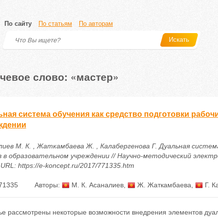
По сайту
По статьям
По авторам
Искать
чевое слово: «мастер»
ьная система обучения как средство подготовки рабоч
ждении
лиев М. К. , Жаткамбаева Ж. , Калабергенова Г. Дуальная систем
в в образовательном учреждении // Научно-методический электрон
 URL: https://e-koncept.ru/2017/771335.htm
71335
Авторы:
М. К. Асаналиев
,
Ж. Жаткамбаева
,
Г. К
тье рассмотрены некоторые возможности внедрения элементов дуал