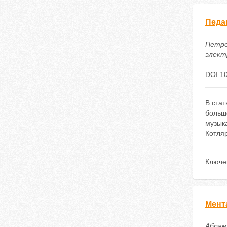
Педа
Петро
электр
DOI 10
В ста
больш
музыка
Котляр
Ключе
Мент
Абрам