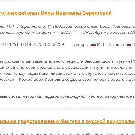
гогический опыт Веры Ивановны Берестовой
ва М. Г. , Кириллина З. И. Педагогический опыт Веры Ивановны 
онный журнал «Концепт». – 2023. – . – URL: https://e-koncept.ru/
.24412/cl-37114-2023-1-235-239
Авторы:
М. Г. Петрова
,
З
тье раскрыт опыт замечательного педагога Высшей школы музыки Р
ой след в истории музыкального образования Якутии и внесла зна
нтов. По крупицам накапливая свой опыт, обучаясь у маститых кол
евская – Крафт, Вера Ивановна создала свой почерк в работе с дет
вые слова:
методика
,
педагог
,
сольфеджио
,
мастер
,
методическое 
альное представление о Мастере в русской националь
енко А. Д. Ментальное представление о Мастере в русской нац