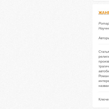
ЖАНР
Ротар
Научно
Автор
Стать
религи
произ
трагич
автоби
Роман 
интере
назва
Ключе