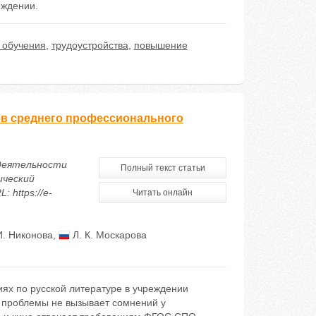
еждении.
 обучения
,
трудоустройства
,
повышение
тов среднего профессионального
 деятельности
Полный текст статьи
ический
 https://e-
Читать онлайн
И. Никонова
,
Л. К. Москарова
ях по русской литературе в учреждении
 проблемы не вызывает сомнений у