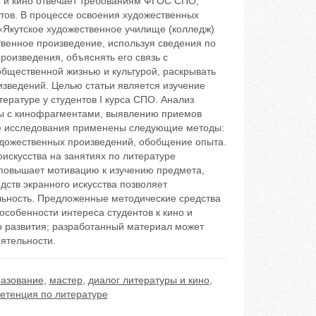
ы и кино отвечает требованиям ФГОС СПО,
ов. В процессе освоения художественных
Якутское художественное училище (колледж)
твенное произведение, используя сведения по
роизведения, объяснять его связь с
общественной жизнью и культурой, раскрывать
зведений. Целью статьи является изучение
ературе у студентов I курса СПО. Анализ
ты с кинофрагментами, выявлению приемов
ссе исследования применены следующие методы:
удожественных произведений, обобщение опыта.
искусства на занятиях по литературе
, повышает мотивацию к изучению предмета,
дств экранного искусства позволяет
ельность. Предложенные методические средства
собенности интереса студентов к кино и
о развития; разработанный материал может
ятельности.
разование
,
мастер
,
диалог литературы и кино
,
етенция по литературе