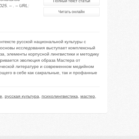
Полный текст статьи
5. – . – URL:
Читать онлайн
нтексте русской национальной культуры с
й основы исследования выступает комплексный
за, элементы корпусной лингвистики и методику
тривается эволюция образа Мастера от
сической литературе и современном медийном
ющего в себе как сакральные, так и профанные
е
,
русская культура
,
психолингвистика
,
мастер
,