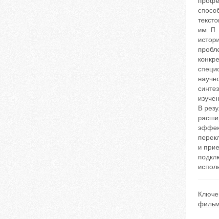
профе
спосо
текст
им. П
истори
пробл
конкр
специф
научн
синте
изуче
В резу
расшир
эффект
перек
и при
подклю
исполь
Ключе
фильм