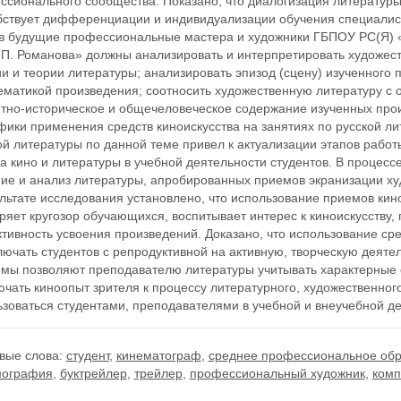
ссионального сообщества. Показано, что диалогизация литератур
бствует дифференциации и индивидуализации обучения специалист
ов будущие профессиональные мастера и художники ГБПОУ РС(Я) «
. П. Романова» должны анализировать и интерпретировать художес
и и теории литературы; анализировать эпизод (сцену) изученного п
ематикой произведения; соотносить художественную литературу с 
етно-историческое и общечеловеческое содержание изученных прои
ики применения средств киноискусства на занятиях по русской лит
ой литературы по данной теме привел к актуализации этапов рабо
за кино и литературы в учебной деятельности студентов. В проце
ние и анализ литературы, апробированных приемов экранизации х
льтате исследования установлено, что использование приемов кино
яет кругозор обучающихся, воспитывает интерес к киноискусству
ивность усвоения произведений. Доказано, что использование сре
лючать студентов с репродуктивной на активную, творческую деят
емы позволяют преподавателю литературы учитывать характерные о
чать киноопыт зрителя к процессу литературного, художественног
зоваться студентами, преподавателями в учебной и внеучебной де
вые слова:
студент
,
кинематограф
,
среднее профессиональное об
ография
,
буктрейлер
,
трейлер
,
профессиональный художник
,
комп