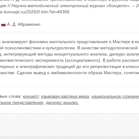
уре // Научно-методический электронный журнал «Концепт». – 202
//e-koncept.ru/2025/0.htm?id=49399
:
А. Д. Абраменко
я анализирует феномен ментального представления о Мастере в ко
й психолингвистики и культурологии. В качестве методологическо
, интегрирующий методы концептуального анализа, дискурс-анали
ингвистического эксперимента (ассоциативного). В работе рассма
лорных и агиографических традиций до его репрезентации в клас
ранстве. Сделан вывод о амбивалентности образа Мастера, сочета
вые слова:
концепт
,
языковая картина мира
,
национальное сознани
льное представление
,
дискурс-анализ.