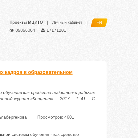
Проекты МЦИТО
|
Личный кабинет
|
EN
85856004
17171201
их кадров в образовательном
а обучения как средство подготовки рабочих
ный журнал «Концепт». – 2017. – Т. 41. – С.
алабергенова
Просмотров: 4601
ьной системы обучения - как средство