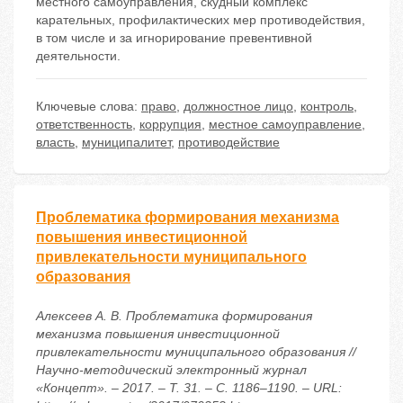
местного самоуправления, скудный комплекс
карательных, профилактических мер противодействия,
в том числе и за игнорирование превентивной
деятельности.
Ключевые слова:
право
,
должностное лицо
,
контроль
,
ответственность
,
коррупция
,
местное самоуправление
,
власть
,
муниципалитет
,
противодействие
Проблематика формирования механизма
повышения инвестиционной
привлекательности муниципального
образования
Алексеев А. В. Проблематика формирования
механизма повышения инвестиционной
привлекательности муниципального образования //
Научно-методический электронный журнал
«Концепт». – 2017. – Т. 31. – С. 1186–1190. – URL: