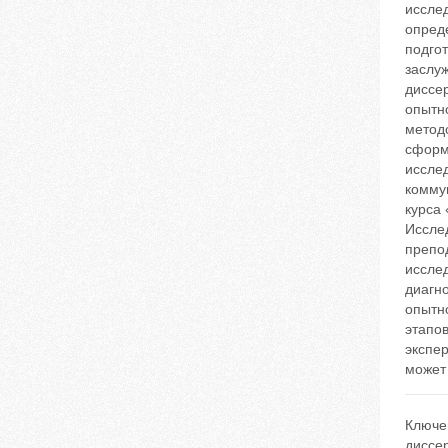
иссле
опред
подго
заслуж
диссе
опытн
методо
сформ
иссле
комму
курса
Исслед
препо
иссле
диагно
опытно
этапо
экспе
может
Ключе
диссе