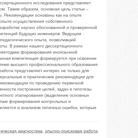
иссертационного исследования представляет
м. Таким образом, основная цель статьи –
ы. Рекомендации основаны как на опыте
 опыте осуществления собственного
разработке научно обоснованной и проверенной
петенций будущих инженеров. Ведущим
 педагогического опыта, позволивший
ты. В рамках нашего диссертационного
 методики формирования иноязычной
Данная компетенция формируется при освоении
истеме высшего профессионального образования.
работа представляет интерес не только для
версальные и практические рекомендации для
т рекомендации по проведению первичной
бенности построения целей, задач и гипотезы
ектного этапирования (выделение основных
илам формирования контрольных и
еляется и анализом типичных ошибок, которые
гическая диагностика
,
опытно-поисковая работа
,