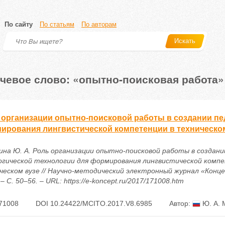
По сайту
По статьям
По авторам
Искать
чевое слово: «опытно-поисковая работа»
 организации опытно-поисковой работы в создании пе
ирования лингвистической компетенции в техническо
ина Ю. А. Роль организации опытно-поисковой работы в создани
огической технологии для формирования лингвистической комп
ческом вузе // Научно-методический электронный журнал «Концеп
– С. 50–56. – URL: https://e-koncept.ru/2017/171008.htm
71008
DOI 10.24422/MCITO.2017.V8.6985
Автор:
Ю. А. 