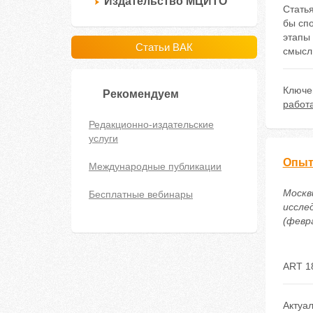
Издательство МЦИТО
Статья
бы сп
этапы 
Статьи ВАК
смысл 
Ключе
Рекомендуем
работ
Редакционно-издательские
услуги
Опыт
Международные публикации
Москв
Бесплатные вебинары
иссле
(февра
ART 1
Актуа