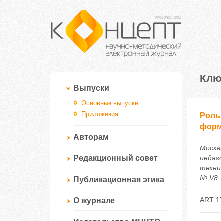
Клю
Выпуски
Основные выпуски
Приложения
Роль
форм
Авторам
Москв
Редакционный совет
педаг
техни
№ V8. 
Публикационная этика
ART 1
О журнале