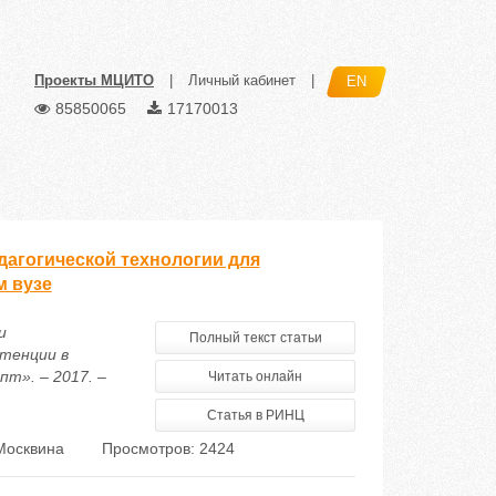
Проекты МЦИТО
|
Личный кабинет
|
EN
85850065
17170013
дагогической технологии для
м вузе
и
Полный текст статьи
етенции в
т». – 2017. –
Читать онлайн
Статья в РИНЦ
Москвина
Просмотров: 2424