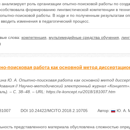
 анализирует роль организации опытно-поисковой работы по созда
особствовала формированию лингвистической компетенции в техни
опытно-поисковой работы. В ходе и по полученным результатам оп
вводить изменения в педагогический процесс.
вые слова:
компетенция
,
мультимедийные средства обучения
,
линг
а
но-поисковая работа как основной метод диссертацио
ина Ю. А. Опытно-поисковая работа как основной метод диссе
дования // Научно-методический электронный журнал «Концепт». 
ль). – С. 38–48. – URL: https://e-koncept.ru/2018/181007.htm
81007
DOI 10.24422/MCITO.2018.2.10705
Автор:
Ю. А. 
льность представленного материала обусловлена сложностью опре