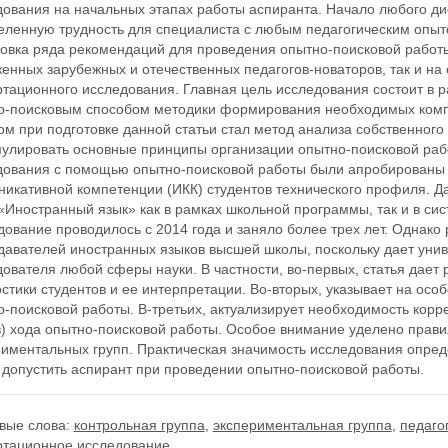
дования на начальных этапах работы аспиранта. Начало любого д
еленную трудность для специалиста с любым педагогическим опыто
товка ряда рекомендаций для проведения опытно-поисковой работ
енных зарубежных и отечественных педагогов-новаторов, так и на
ртационного исследования. Главная цель исследования состоит в 
о-поисковым способом методики формирования необходимых ком
м при подготовке данной статьи стал метод анализа собственного
улировать основные принципы организации опытно-поисковой рабо
дования с помощью опытно-поисковой работы были апробированы
никативной компетенции (ИКК) студентов технического профиля. 
 «Иностранный язык» как в рамках школьной программы, так и в с
ование проводилось с 2014 года и заняло более трех лет. Однако 
давателей иностранных языков высшей школы, поскольку дает уни
дователя любой сферы науки. В частности, во-первых, статья дае
стики студентов и ее интерпретации. Во-вторых, указывает на осо
-поисковой работы. В-третьих, актуализирует необходимость корр
в) хода опытно-поисковой работы. Особое внимание уделено прав
риментальных групп. Практическая значимость исследования опред
 допустить аспирант при проведении опытно-поисковой работы.
вые слова:
контрольная группа
,
экспериментальная группа
,
педаго
ртационное исследование