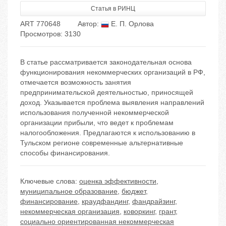
Статья в РИНЦ
ART 770648
Автор:
Е. П. Орлова
Просмотров: 3130
В статье рассматривается законодательная основа
функционирования некоммерческих организаций в РФ,
отмечается возможность занятия
предпринимательской деятельностью, приносящей
доход. Указывается проблема выявления направлений
использования полученной некоммерческой
организации прибыли, что ведет к проблемам
налогообложения. Предлагаются к использованию в
Тульском регионе современные альтернативные
способы финансирования.
Ключевые слова:
оценка эффективности
,
муниципальное образование
,
бюджет
,
финансирование
,
краудфандинг
,
фандрайзинг
,
некоммерческая организация
,
коворкинг
,
грант
,
социально ориентированная некоммерческая