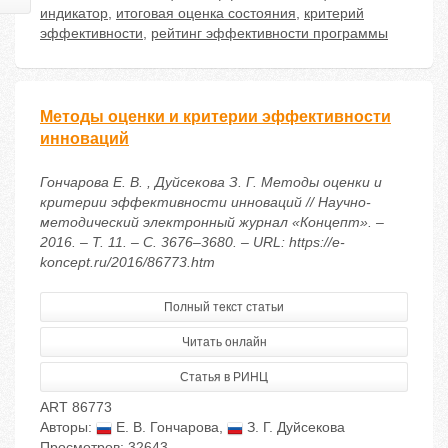
индикатор
,
итоговая оценка состояния
,
критерий
эффективности
,
рейтинг эффективности программы
Методы оценки и критерии эффективности
инноваций
Гончарова Е. В. , Дуйсекова З. Г. Методы оценки и
критерии эффективности инноваций // Научно-
методический электронный журнал «Концепт». –
2016. – Т. 11. – С. 3676–3680. – URL: https://e-
koncept.ru/2016/86773.htm
Полный текст статьи
Читать онлайн
Статья в РИНЦ
ART 86773
Авторы:
Е. В. Гончарова
,
З. Г. Дуйсекова
Просмотров: 32643