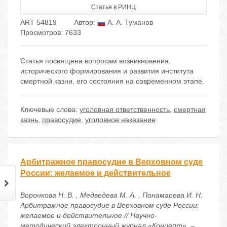
Статья в РИНЦ
ART 54819
Автор:
А. А. Туманов
Просмотров: 7633
Статья посвящена вопросам возникновения,
исторического формирования и развития института
смертной казни, его состояния на современном этапе.
Ключевые слова:
уголовная ответственность
,
смертная
казнь
,
правосудие
,
уголовное наказание
Арбитражное правосудие в Верховном суде
России: желаемое и действительное
Воронкова Н. В. , Медведева М. А. , Понамарева И. Н.
Арбитражное правосудие в Верховном суде России:
желаемое и действительное // Научно-
методический электронный журнал «Концепт». –