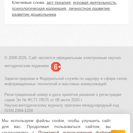
Ключевые слова:
арт-терапия
,
игровая деятельность
,
психологическая коррекция
,
личностное развитие
,
развитие дошкольника
© 2008-2026, Сайт является
официальным электронным
научно-
методическим изданием.
Зарегистрирован в Федеральной службе по надзору в сфере связи,
информационных технологий и массовых коммуникаций.
Регистрационный номер и дата принятия решения о регистрации:
серия Эл № ФС77-78575 от 08 июля 2020 г
Научно-методическому журналу присвоен международный код
ISSN 2304-120X
Мы используем файлы cookie, чтобы улучшить сайт
МЦИТО
|
Школьные олимпиады и онлайн конкурсы для детей
|
для вас. Продолжая пользоваться сайтом, вы
Политика использования файлов cookie
|
Политика обработки и
защиты персональных данных
соглашаетесь с
Политикой использования файлов