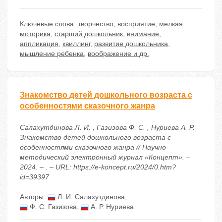
Ключевые слова:
творчество
,
восприятие
,
мелкая
моторика
,
старший дошкольник
,
внимание
,
аппликация
,
квиллинг
,
развитие дошкольника
,
мышление ребенка
,
воображение и др.
Знакомство детей дошкольного возраста с
особенностями сказочного жанра
Салахутдинова Л. И. , Газизова Ф. С. , Нуриева А. Р.
Знакомство детей дошкольного возраста с
особенностями сказочного жанра // Научно-
методический электронный журнал «Концепт». –
2024. – . – URL: https://e-koncept.ru/2024/0.htm?
id=39397
Авторы:
Л. И. Салахутдинова
,
Ф. С. Газизова
,
А. Р. Нуриева