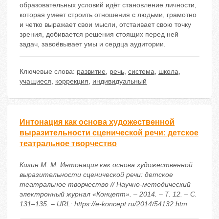
образовательных условий идёт становление личности,
которая умеет строить отношения с людьми, грамотно
и четко выражает свои мысли, отстаивает свою точку
зрения, добивается решения стоящих перед ней
задач, завоёвывает умы и сердца аудитории.
Ключевые слова:
развитие
,
речь
,
система
,
школа
,
учащиеся
,
коррекция
,
индивидуальный
Интонация как основа художественной
выразительности сценической речи: детское
театральное творчество
Кизин М. М. Интонация как основа художественной
выразительности сценической речи: детское
театральное творчество // Научно-методический
электронный журнал «Концепт». – 2014. – Т. 12. – С.
131–135. – URL: https://e-koncept.ru/2014/54132.htm