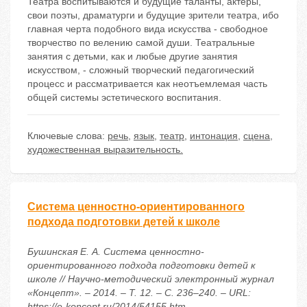
Театра воспитываются и будущие таланты, актеры,
свои поэты, драматурги и будущие зрители театра, ибо
главная черта подобного вида искусства - свободное
творчество по велению самой души. Театральные
занятия с детьми, как и любые другие занятия
искусством, - сложный творческий педагогический
процесс и рассматривается как неотъемлемая часть
общей системы эстетического воспитания.
Ключевые слова:
речь
,
язык
,
театр
,
интонация
,
сцена
,
художественная выразительность.
Система ценностно-ориентированного
подхода подготовки детей к школе
Бушинская Е. А. Система ценностно-
ориентированного подхода подготовки детей к
школе // Научно-методический электронный журнал
«Концепт». – 2014. – Т. 12. – С. 236–240. – URL:
https://e-koncept.ru/2014/54155.htm