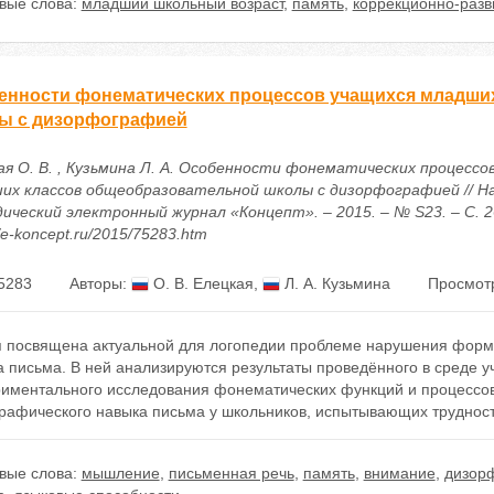
вые слова:
младший школьный возраст
,
память
,
коррекционно-раз
енности фонематических процессов учащихся младши
ы с дизорфографией
ая О. В. , Кузьмина Л. А. Особенности фонематических процессо
их классов общеобразовательной школы с дизорфографией // На
ический электронный журнал «Концепт». – 2015. – № S23. – С. 2
//e-koncept.ru/2015/75283.htm
5283
Авторы:
О. В. Елецкая
,
Л. А. Кузьмина
Просмотр
я посвящена актуальной для логопедии проблеме нарушения форм
а письма. В ней анализируются результаты проведённого в среде 
риментального исследования фонематических функций и процессо
рафического навыка письма у школьников, испытывающих трудност
вые слова:
мышление
,
письменная речь
,
память
,
внимание
,
дизор