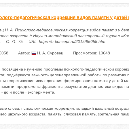
олого-педагогическая коррекция видов памяти у детей
ец Н. А. Психолого-педагогическая коррекция видов памяти у д
ного возраста // Научно-методический электронный журнал «Кон
0. – С. 71–75. – URL: https://e-koncept.ru/2015/95058.htm
5058
Автор:
Н. А. Суровец
Просмотров: 10648
я посвящена изучению проблемы психолого-педагогической коррек
та; подчёркнута важность целенаправленной работы по развитию 
ыты теоретические исследования формирования памяти у детей мл
 памяти; предложены фрагменты результатов диагностики видов па
 «до и после» эксперимента.
вые слова:
психологическая коррекция
,
младший школьный возраст
его школьного возраста
,
память
,
слуховая память
,
зрительная пам