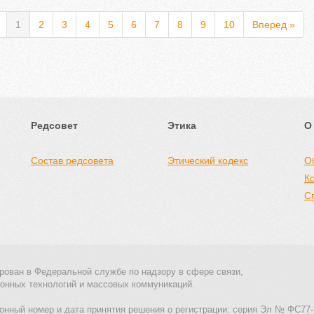
1
2
3
4
5
6
7
8
9
10
Вперед »
Редсовет
Этика
О
Состав редсовета
Этический кодекс
О
К
С
рован в Федеральной службе по надзору в сфере связи,
онных технологий и массовых коммуникаций.
онный номер и дата принятия решения о регистрации: серия Эл № ФС77-