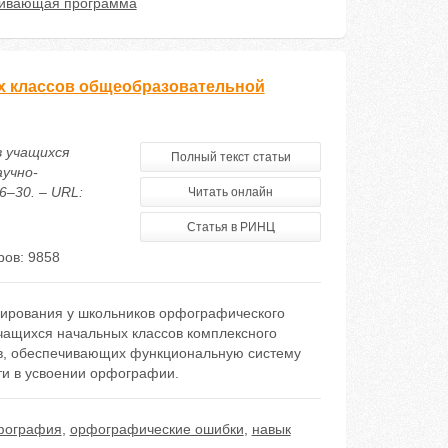
вивающая программа
х классов общеобразовательной
в учащихся
Полный текст статьи
учно-
6–30. – URL:
Читать онлайн
Статья в РИНЦ
ов: 9858
ирования у школьников орфографического
учащихся начальных классов комплексного
в, обеспечивающих функциональную систему
и в усвоении орфографии.
фография
,
орфографические ошибки
,
навык