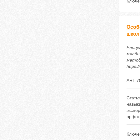
Ключе
Особ
школ
Елецк
младш
метод
https:
ART 7
Стать
навык
экспе
орфог
Ключе