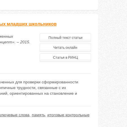
ных младших школьников
еменных
Полный текст статьи
нцепт». – 2015.
Читать онлайн
Статья в РИНЦ
наченных для проверки сформированности
пичные трудности, связанные с их
ний, ориентированных на становление и
ключевые слова
,
память
,
итоговые контрольные