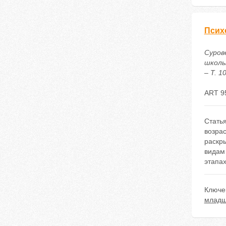
Псих
Суров
школь
– Т. 1
ART 9
Стать
возрас
раскр
видам
этапах
Ключе
младш