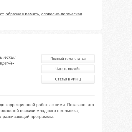
ст
,
образная память
,
словесно-логическая
дический
Полный текст статьи
ps://e-
Читать онлайн
Статья в РИНЦ
до коррекционной работы с ними. Показано, что
ожностей психики младшего школьника;
но-развивающей программы.