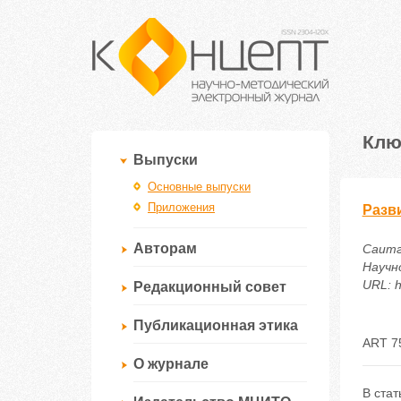
Клю
Выпуски
Основные выпуски
Приложения
Разв
Авторам
Саитг
Научн
URL: h
Редакционный совет
Публикационная этика
ART 7
О журнале
В стат