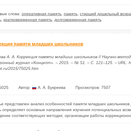
вые слова:
оперативная память
,
память
,
старший дошкльный возра
ь
,
кратковременная память
,
долговременная память
екция памяти младших школьников
ева А. А. Коррекция памяти младших школьников // Научно-мето
онный журнал «Концепт». – 2015. – № S1. – С. 121–125. – URL: htt
t.ru/2015/75025.htm
5025
Автор:
А. А. Букреева
Просмотров: 7507
ье представлен анализ особенностей памяти младших школьников 
ь определяет основные направления изучения потенциальных возм
дение соответствующих методик; организации работы коррекцион