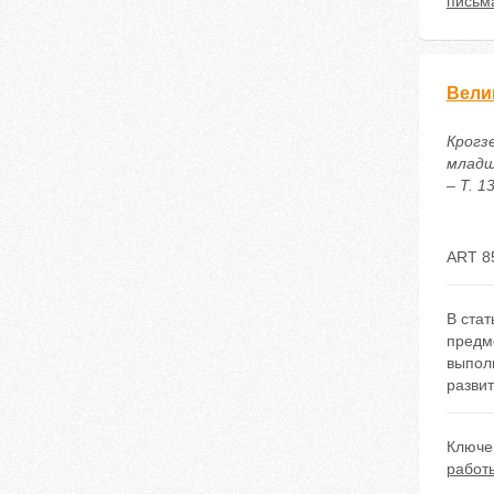
письм
Вели
Крогз
младш
– Т. 1
ART 8
В ста
предм
выпол
разви
Ключе
работ