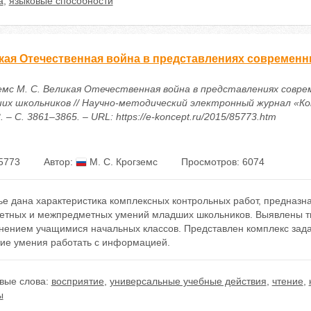
а
,
языковые способности
кая Отечественная война в представлениях современ
емс М. С. Великая Отечественная война в представлениях совр
их школьников // Научно-методический электронный журнал «Ко
3. – С. 3861–3865. – URL: https://e-koncept.ru/2015/85773.htm
5773
Автор:
М. С. Крогземс
Просмотров: 6074
тье дана характеристика комплексных контрольных работ, предназ
етных и межпредметных умений младших школьников. Выявлены ти
нением учащимися начальных классов. Представлен комплекс зада
тие умения работать с информацией.
вые слова:
восприятие
,
универсальные учебные действия
,
чтение
,
ы