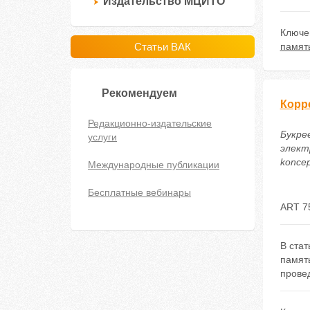
Издательство МЦИТО
Ключе
Статьи ВАК
памят
Рекомендуем
Корр
Редакционно-издательские
Букре
услуги
электр
koncep
Международные публикации
Бесплатные вебинары
ART 7
В стат
памят
прове