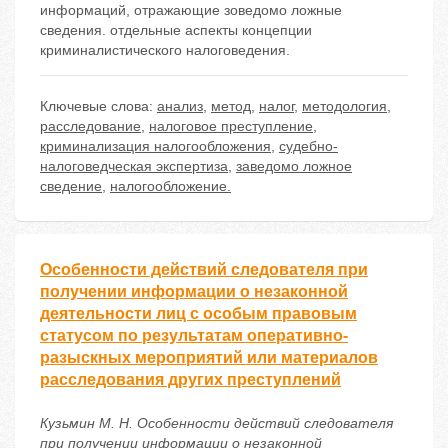
информаций, отражающие зоведомо ложные
сведения. отдельные аспекты концепции
криминалистического налоговедения.
Ключевые слова:
анализ
,
метод
,
налог
,
методология
,
расследование
,
налоговое преступление
,
криминализация налогообложения
,
судебно-
налоговедческая экспертиза
,
заведомо ложное
сведение
,
налогообложение.
Особенности действий следователя при
получении информации о незаконной
деятельности лиц с особым правовым
статусом по результатам оперативно-
разыскных мероприятий или материалов
расследования других преступлений
Кузьмин М. Н. Особенности действий следователя
при получении информации о незаконной