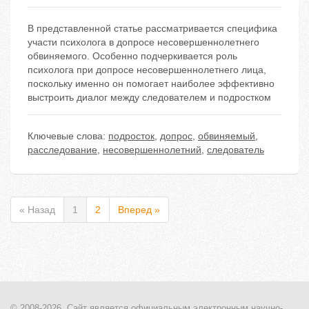
В представленной статье рассматривается специфика
участи психолога в допросе несовершеннолетнего
обвиняемого. Особенно подчеркивается роль
психолога при допросе несовершеннолетнего лица,
поскольку именно он помогает наиболее эффективно
выстроить диалог между следователем и подростком
Ключевые слова:
подросток
,
допрос
,
обвиняемый
,
расследование
,
несовершеннолетний
,
следователь
« Назад
1
2
Вперед »
© 2008-2026, Сайт является
официальным электронным
научно-