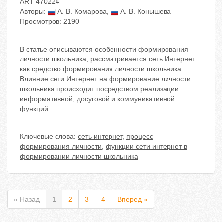
ART 470224
Авторы:
А. В. Комарова
,
А. В. Конышева
Просмотров: 2190
В статье описываются особенности формирования
личности школьника, рассматривается сеть Интернет
как средство формирования личности школьника.
Влияние сети Интернет на формирование личности
школьника происходит посредством реализации
информативной, досуговой и коммуникативной
функций.
Ключевые слова:
сеть интернет
,
процесс
формирования личности
,
функции сети интернет в
формировании личности школьника
« Назад
1
2
3
4
Вперед »