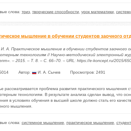
вые слова:
триз
,
творческие способности
,
урок математики
,
систем
тическое мышление в обучении студентов заочного о
 И. А. Практическое мышление в обучении студентов заочного 
ютерным технологиям // Научно-методический электронный жу
пт». – 2015. – Т. 8. – С. 66–70. – URL: https://e-koncept.ru/2015/65
5014
Автор:
И. А. Сычев
Просмотров: 2491
ье рассматривается проблема развития практического мышления с
ютерным технологиям. В результате анализа сделан вывод, что ос
ния в условиях обучения в высшей школе должно стать его качест
много мышления.
вые слова:
системное мышление
,
практическое мышление
,
студен