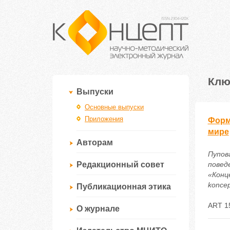
Клю
Выпуски
Основные выпуски
Приложения
Форм
мире
Авторам
Пупов
Редакционный совет
повед
«Конце
koncep
Публикационная этика
ART 1
О журнале