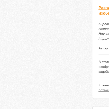
Разв
изоб
Кирса
возра
Научн
https:
Автор
В стат
изобра
задей
Ключе
потен