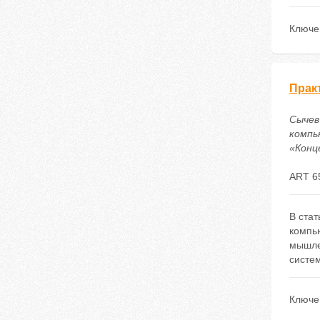
Ключе
Прак
Сычев
компь
«Конце
ART 6
В стат
компь
мышле
систе
Ключе