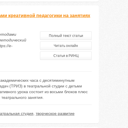
ми креативной педагогики на занятиях
методами
Полный текст статьи
-методический
ps://e-
Читать онлайн
Статья в РИНЦ
а академических часа с десятиминутным
дач (ТРИЗ) в театральной студии с детьми
ативного урока состоит из восьми блоков плюс
 театрального занятия.
еатральная студия
,
творческое развитие