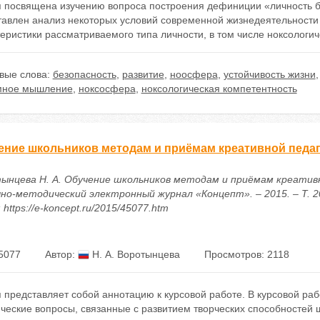
я посвящена изучению вопроса построения дефиниции «личность б
тавлен анализ некоторых условий современной жизнедеятельности
еристики рассматриваемого типа личности, в том числе ноксологич
вые слова:
безопасность
,
развитие
,
ноосфера
,
устойчивость жизни
мное мышление
,
ноксосфера
,
ноксологическая компетентность
ение школьников методам и приёмам креативной педа
ынцева Н. А. Обучение школьников методам и приёмам креатив
чно-методический электронный журнал «Концепт». – 2015. – Т. 20
 https://e-koncept.ru/2015/45077.htm
5077
Автор:
Н. А. Воротынцева
Просмотров: 2118
 представляет собой аннотацию к курсовой работе. В курсовой ра
ческие вопросы, связанные с развитием творческих способностей 