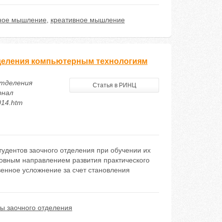
ное мышление
,
креативное мышление
тделения компьютерным технологиям
отделения
Статья в РИНЦ
рнал
014.htm
тудентов заочного отделения при обучении их
новным направлением развития практического
венное усложнение за счет становления
ты заочного отделения