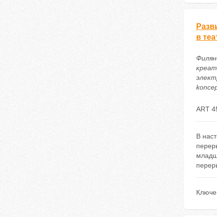
Разв
в те
Филян
креат
электр
koncep
ART 4
В наст
перер
младше
перер
Ключе