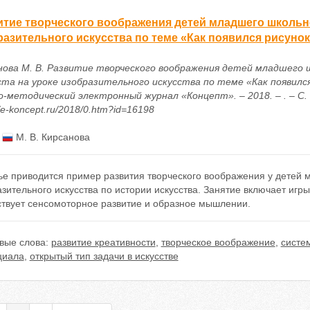
итие творческого воображения детей младшего школьно
разительного искусства по теме «Как появился рисунок
нова М. В. Развитие творческого воображения детей младшего 
ста на уроке изобразительного искусства по теме «Как появился 
о-методический электронный журнал «Концепт». – 2018. – . – С. 
//e-koncept.ru/2018/0.htm?id=16198
:
М. В. Кирсанова
ье приводится пример развития творческого воображения у детей 
зительного искусства по истории искусства. Занятие включает игр
ствует сенсомоторное развитие и образное мышлении.
вые слова:
развитие креативности
,
творческое воображение
,
систе
циала
,
открытый тип задачи в искусстве