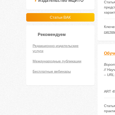
Издательство МЦИТО
Стать
предс
характ
Статьи ВАК
Ключе
систе
Рекомендуем
Редакционно-издательские
услуги
Обуч
Международные публикации
Ворот
// Нау
Бесплатные вебинары
– URL:
ART 4
Статья
практи