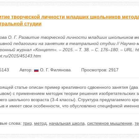
итие творческой личности младших школьников метода
атральной студии
ова О. Г. Развитие творческой личности младших школьников 
ивной педагогики на занятиях в театральной студии // Научно
онный журнал «Концепт». – 2015. – Т. 38. – С. 176–180. – URL: htt
t.ru/2015/45143.htm
5143
Автор:
О. Г. Филянова
Просмотров: 2917
оящей статье описан пример креативного сдвоенного занятия (дв
ывом) с применением методик теории решения изобретательских за
го школьного возраста (3-4 классы). Структура предлагаемого кре
ыв и имеет свои особенности, что обусловлено спецификой именно
вые слова:
триз
,
метод
,
начальная школа
,
системное мышление
,
т