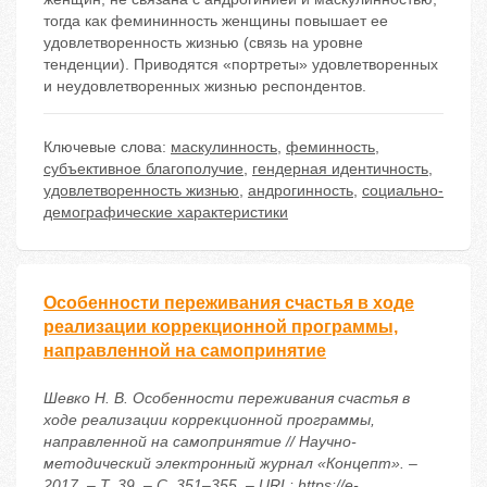
тогда как фемининность женщины повышает ее
удовлетворенность жизнью (связь на уровне
тенденции). Приводятся «портреты» удовлетворенных
и неудовлетворенных жизнью респондентов.
Ключевые слова:
маскулинность
,
феминность
,
субъективное благополучие
,
гендерная идентичность
,
удовлетворенность жизнью
,
андрогинность
,
социально-
демографические характеристики
Особенности переживания счастья в ходе
реализации коррекционной программы,
направленной на самопринятие
Шевко Н. В. Особенности переживания счастья в
ходе реализации коррекционной программы,
направленной на самопринятие // Научно-
методический электронный журнал «Концепт». –
2017. – Т. 39. – С. 351–355. – URL: https://e-