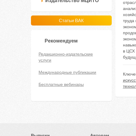
Издательство МЦИТО
отрас
анализ
хозяй
Статьи ВАК
труда
эконо
продо
эконо
Рекомендуем
навык
в ЦСХ
Редакционно-издательские
будуще
услуги
Международные публикации
Ключе
искусс
Бесплатные вебинары
техно
Выпуски
Авторам