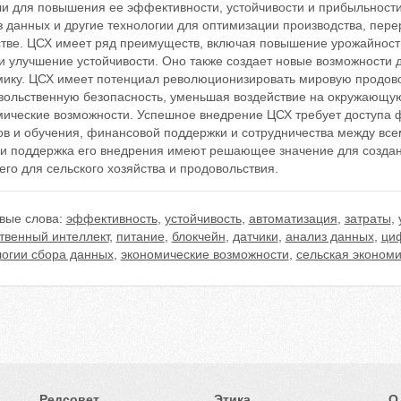
ли для повышения ее эффективности, устойчивости и прибыльности
 данных и другие технологии для оптимизации производства, пере
стве. ЦСХ имеет ряд преимуществ, включая повышение урожайност
 и улучшение устойчивости. Оно также создает новые возможности
мику. ЦСХ имеет потенциал революционизировать мировую продов
вольственную безопасность, уменьшая воздействие на окружающую
мические возможности. Успешное внедрение ЦСХ требует доступа 
ов и обучения, финансовой поддержки и сотрудничества между вс
 и поддержка его внедрения имеют решающее значение для создан
го для сельского хозяйства и продовольствия.
вые слова:
эффективность
,
устойчивость
,
автоматизация
,
затраты
,
твенный интеллект
,
питание
,
блокчейн
,
датчики
,
анализ данных
,
циф
логии сбора данных
,
экономические возможности
,
сельская экономи
Редсовет
Этика
О