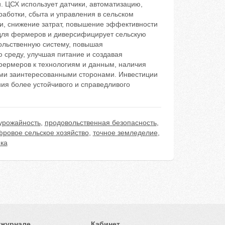
. ЦСХ использует датчики, автоматизацию,
работки, сбыта и управления в сельском
и, снижение затрат, повышение эффективности
 для фермеров и диверсифицирует сельскую
ольственную систему, повышая
 среду, улучшая питание и создавая
фермеров к технологиям и данным, наличия
еми заинтересованными сторонами. Инвестиции
ия более устойчивого и справедливого
урожайность
,
продовольственная безопасность
,
ровое сельское хозяйство
,
точное земледелие
,
ка
 журнале
Кабинет