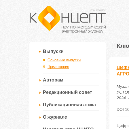
Клю
Выпуски
Основные выпуски
Приложения
ЦИФР
АГР
Авторам
Мухан
Редакционный совет
УСТОЙ
2024. 
Публикационная этика
DOI 10
О журнале
Цифро