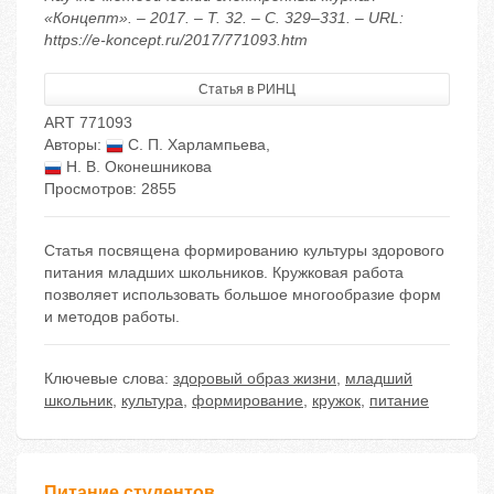
«Концепт». – 2017. – Т. 32. – С. 329–331. – URL:
https://e-koncept.ru/2017/771093.htm
Статья в РИНЦ
ART 771093
Авторы:
С. П. Харлампьева
,
Н. В. Оконешникова
Просмотров: 2855
Статья посвящена формированию культуры здорового
питания младших школьников. Кружковая работа
позволяет использовать большое многообразие форм
и методов работы.
Ключевые слова:
здоровый образ жизни
,
младший
школьник
,
культура
,
формирование
,
кружок
,
питание
Питание студентов