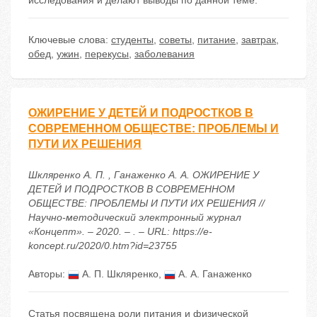
исследования и делают выводы по данной теме.
Ключевые слова:
студенты
,
советы
,
питание
,
завтрак
,
обед
,
ужин
,
перекусы
,
заболевания
ОЖИРЕНИЕ У ДЕТЕЙ И ПОДРОСТКОВ В
СОВРЕМЕННОМ ОБЩЕСТВЕ: ПРОБЛЕМЫ И
ПУТИ ИХ РЕШЕНИЯ
Шкляренко А. П. , Ганаженко А. А. ОЖИРЕНИЕ У
ДЕТЕЙ И ПОДРОСТКОВ В СОВРЕМЕННОМ
ОБЩЕСТВЕ: ПРОБЛЕМЫ И ПУТИ ИХ РЕШЕНИЯ //
Научно-методический электронный журнал
«Концепт». – 2020. – . – URL: https://e-
koncept.ru/2020/0.htm?id=23755
Авторы:
А. П. Шкляренко
,
А. А. Ганаженко
Статья посвящена роли питания и физической