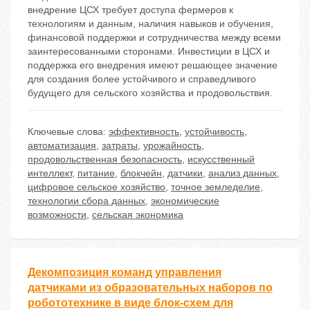
внедрение ЦСХ требует доступа фермеров к
технологиям и данным, наличия навыков и обучения,
финансовой поддержки и сотрудничества между всеми
заинтересованными сторонами. Инвестиции в ЦСХ и
поддержка его внедрения имеют решающее значение
для создания более устойчивого и справедливого
будущего для сельского хозяйства и продовольствия.
Ключевые слова:
эффективность
,
устойчивость
,
автоматизация
,
затраты
,
урожайность
,
продовольственная безопасность
,
искусственный
интеллект
,
питание
,
блокчейн
,
датчики
,
анализ данных
,
цифровое сельское хозяйство
,
точное земледелие
,
технологии сбора данных
,
экономические
возможности
,
сельская экономика
Декомпозиция команд управления
датчиками из образовательных наборов по
робототехнике в виде блок-схем для