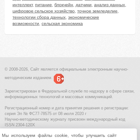
интеллект
,
питание
,
блокчейн
,
датчики
,
анализ данных
,
цифровое сельское хозяйство
,
точное земледелие
,
технологии сбора данных
,
экономические
возможности
,
сельская экономика
© 2008-2026, Сайт является
официальным электронным
научно-
методическим изданием.
Зарегистрирован в Федеральной службе по надзору в сфере связи,
информационных технологий и массовых коммуникаций.
Регистрационный номер и дата принятия решения о регистрации:
серия Эл № ФС77-78575 от 08 июля 2020 г
Научно-методическому журналу присвоен международный код
ISSN 2304-120X
Мы используем файлы cookie, чтобы улучшить сайт
МЦИТО
|
Школьные олимпиады и онлайн конкурсы для детей
|