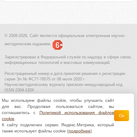
© 2008-2026, Сайт является
официальным электронным
научно-
методическим изданием.
Зарегистрирован в Федеральной службе по надзору в сфере связи,
информационных технологий и массовых коммуникаций.
Регистрационный номер и дата принятия решения о регистрации:
серия Эл № ФС77-78575 от 08 июля 2020 г
Научно-методическому журналу присвоен международный код
ISSN 2304-120X
Мы используем файлы cookie, чтобы улучшить сайт
МЦИТО
|
Школьные олимпиады и онлайн конкурсы для детей
|
для вас. Продолжая пользоваться сайтом, вы
Политика использования файлов cookie
|
Политика обработки и
защиты персональных данных
соглашаетесь с
Политикой использования файлов
Ок
cookie
.
Все материалы доступны по
лицензии Creative
К сайту подключен сервис Яндекс.Метрика, который
Commons С указанием авторства 4.0 Всемирная
.
также использует файлы cookie (
подробнее
)