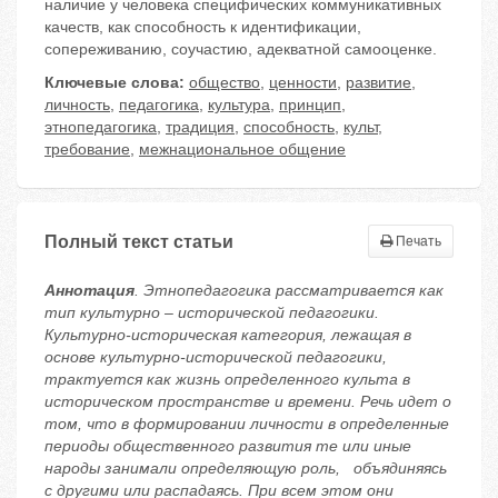
наличие у человека специфических коммуникативных
качеств, как способность к идентификации,
сопереживанию, соучастию, адекватной самооценке.
Ключевые слова:
общество
,
ценности
,
развитие
,
личность
,
педагогика
,
культура
,
принцип
,
этнопедагогика
,
традиция
,
способность
,
культ
,
требование
,
межнациональное общение
Полный текст статьи
Печать
Аннотация
. Этнопедагогика рассматривается как
тип культурно – исторической педагогики.
Культурно-историческая категория, лежащая в
основе культурно-исторической педагогики,
трактуется как жизнь определенного культа в
историческом пространстве и времени. Речь идет о
том, что в формировании личности в определенные
периоды общественного развития те или иные
народы занимали определяющую роль, объядиняясь
с другими или распадаясь. При всем этом они