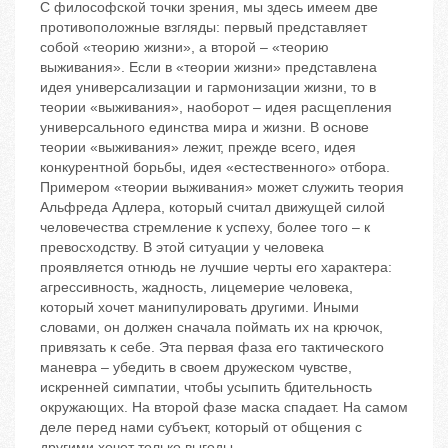
С философской точки зрения, мы здесь имеем две
противоположные взгляды: первый представляет
собой «теорию жизни», а второй – «теорию
выживания». Если в «теории жизни» представлена
идея универсализации и гармонизации жизни, то в
теории «выживания», наоборот – идея расщепления
универсального единства мира и жизни. В основе
теории «выживания» лежит, прежде всего, идея
конкурентной борьбы, идея «естественного» отбора.
Примером «теории выживания» может служить теория
Альфреда Адлера, который считал движущей силой
человечества стремление к успеху, более того – к
превосходству. В этой ситуации у человека
проявляется отнюдь не лучшие черты его характера:
агрессивность, жадность, лицемерие человека,
который хочет манипулировать другими. Иными
словами, он должен сначала поймать их на крючок,
привязать к себе. Эта первая фаза его тактического
маневра – убедить в своем дружеском чувстве,
искренней симпатии, чтобы усыпить бдительность
окружающих. На второй фазе маска спадает. На самом
деле перед нами субъект, который от общения с
другими хочет только выгоды.