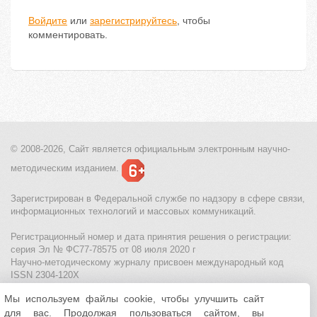
Войдите
или
зарегистрируйтесь
, чтобы
комментировать.
© 2008-2026, Сайт является
официальным электронным
научно-
методическим изданием.
Зарегистрирован в Федеральной службе по надзору в сфере связи,
информационных технологий и массовых коммуникаций.
Регистрационный номер и дата принятия решения о регистрации:
серия Эл № ФС77-78575 от 08 июля 2020 г
Научно-методическому журналу присвоен международный код
ISSN 2304-120X
Мы используем файлы cookie, чтобы улучшить сайт
МЦИТО
|
Школьные олимпиады и онлайн конкурсы для детей
|
для вас. Продолжая пользоваться сайтом, вы
Политика использования файлов cookie
|
Политика обработки и