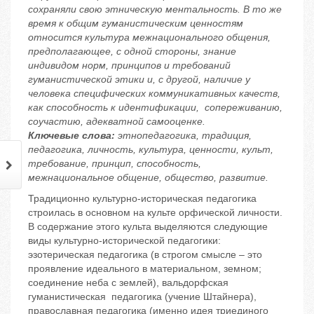
сохраняли свою этническую ментальность. В то же
время к общим гуманистическим ценностям
относится культура межнационального общения,
предполагающее, с одной стороны, знание
индивидом норм, принципов и требований
гуманистической этики и, с другой, наличие у
человека специфических коммуникативных качеств,
как способность к идентификации, сопереживанию,
соучастию, адекватной самооценке.
Ключевые слова:
этнопедагогика, традиция,
педагогика, личность, культура, ценности, культ,
требование, принцип, способность,
межнациональное общение, общество, развитие.
Традиционно культурно-историческая педагогика
строилась в основном на культе орфической личности.
В содержание этого культа выделяются следующие
виды культурно-исторической педагогики:
эзотерическая педагогика (в строгом смысле – это
проявление идеального в материальном, земном;
соединение неба с землей), вальдорфская
гуманистическая педагогика (учение Штайнера),
православная педагогика (именно идея триединого