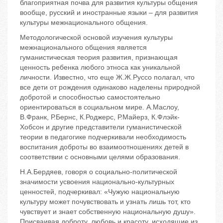
благоприятная почва для развития культуры общения
вообще, русский и иностранные языки – для развития
культуры межнационального общения.
Методологической основой изучения культуры
межнационального общения является
гуманистическая теория развития, признающая
ценность ребенка любого этноса как уникальной
личности. Известно, что еще Ж.Ж.Руссо полагал, что
все дети от рождения одинаково наделены природной
добротой и способностью самостоятельно
ориентироваться в социальном мире. А.Маслоу,
В.Франк, Р.Бернс, К.Роджерс, Р.Майерз, К.Флэйк-
Хобсон и другие представители гуманистической
теории в педагогике подчеркивали необходимость
воспитания доброты во взаимоотношениях детей в
соответствии с основными целями образования.
Н.А.Бердяев, говоря о социально-политической
значимости усвоения национально-культурных
ценностей, подчеркивал: «Чужую национальную
культуру может почувствовать и узнать лишь тот, кто
чувствует и знает собственную национальную душу».
Присваивая доброту, любовь и красоту, исходящие из