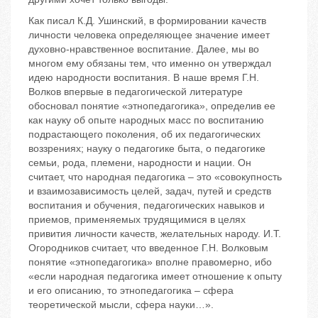
Как писал К.Д. Ушинский, в формировании качеств
личности человека определяющее значение имеет
духовно-нравственное воспитание. Далее, мы во
многом ему обязаны тем, что именно он утверждал
идею народности воспитания. В наше время Г.Н.
Волков впервые в педагогической литературе
обосновал понятие «этнопедагогика», определив ее
как науку об опыте народных масс по воспитанию
подрастающего поколения, об их педагогических
воззрениях; науку о педагогике быта, о педагогике
семьи, рода, племени, народности и нации. Он
считает, что народная педагогика – это «совокупность
и взаимозависимость целей, задач, путей и средств
воспитания и обучения, педагогических навыков и
приемов, применяемых трудящимися в целях
привития личности качеств, желательных народу. И.Т.
Огородников считает, что введенное Г.Н. Волковым
понятие «этнопедагогика» вполне правомерно, ибо
«если народная педагогика имеет отношение к опыту
и его описанию, то этнопедагогика – сфера
теоретической мысли, сфера науки…».