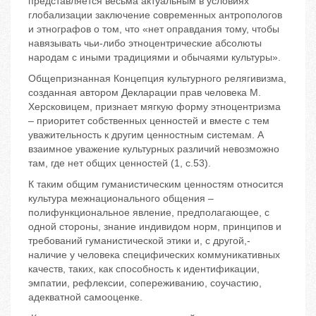
представляется весьма актуальным в условиях
глобализации заключение современных антропологов
и этнографов о том, что «нет оправдания тому, чтобы
навязывать чьи-либо этноцентрические абсолюты
народам с иными традициями и обычаями культуры».
Общепризнанная Концепция культурного релягивизма,
созданная автором Декларации прав человека М.
Херсковицем, признает мягкую форму этноцентризма
– приоритет собственных ценностей и вместе с тем
уважительность к другим ценностным системам. А
взаимное уважение культурных различий невозможно
там, где нет общих ценностей (1, с.53).
К таким общим гуманистическим ценностям относится
культура межнационального общения –
полифункциональное явление, предполагающее, с
одной стороны, знание индивидом норм, принципов и
требований гуманистической этики и, с другой,-
наличие у человека специфических коммуникативных
качеств, таких, как способность к идентификации,
эмпатии, рефлексии, сопереживанию, соучастию,
адекватной самооценке.