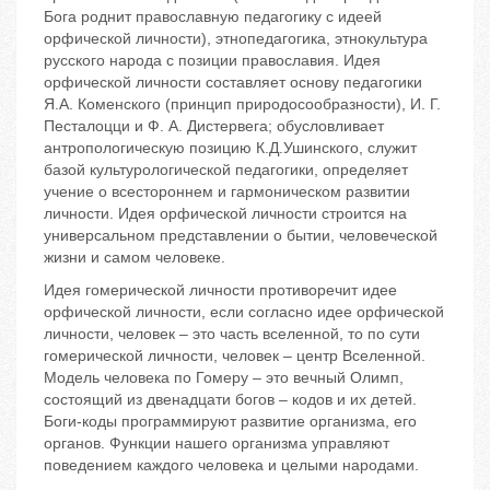
Бога роднит православную педагогику с идеей
орфической личности), этнопедагогика, этнокультура
русского народа с позиции православия. Идея
орфической личности составляет основу педагогики
Я.А. Коменского (принцип природосообразности), И. Г.
Песталоцци и Ф. А. Дистервега; обусловливает
антропологическую позицию К.Д.Ушинского, служит
базой культурологической педагогики, определяет
учение о всестороннем и гармоническом развитии
личности. Идея орфической личности строится на
универсальном представлении о бытии, человеческой
жизни и самом человеке.
Идея гомерической личности противоречит идее
орфической личности, если согласно идее орфической
личности, человек – это часть вселенной, то по сути
гомерической личности, человек – центр Вселенной.
Модель человека по Гомеру – это вечный Олимп,
состоящий из двенадцати богов – кодов и их детей.
Боги-коды программируют развитие организма, его
органов. Функции нашего организма управляют
поведением каждого человека и целыми народами.