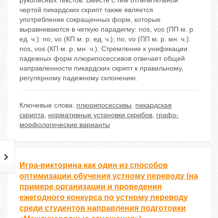
рукописных текстов. Вместе с тем отличительной
чертой пикардских скрипт также является
употребление сокращенных форм, которые
выравниваются в четкую парадигму: nos, vos (ПП м. р.
ед. ч.): no, vo (КП м. р. ед. ч.); no, vo (ПП м. р. мн. ч.):
nos, vos (КП м. р. мн. ч.). Стремление к унификации
падежных форм плюрипосессивов отвечает общей
направленности пикардских скрипт к правильному,
регулярному падежному склонению.
Ключевые слова:
плюрипосессивы
,
пикардская
скрипта
,
нормативные установки скрибов
,
графо-
морфологические варианты
Игра-викторина как один из способов
оптимизации обучения устному переводу (на
примере организации и проведения
ежегодного конкурса по устному переводу
среди студентов направления подготовки