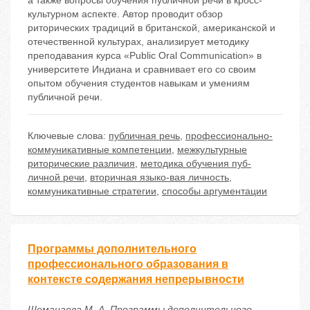
а также вопросы обучения публичной речи в кросс-
культурном аспекте. Автор проводит обзор
риторических традиций в британской, американской и
отечественной культурах, анализирует методику
преподавания курса «Public Oral Communication» в
университете Индиана и сравнивает его со своим
опытом обучения студентов навыкам и умениям
публичной речи.
Ключевые слова:
публичная речь
,
профессионально-
коммуникативные компетенции
,
межкультурные
риторические различия
,
методика обучения пуб-
личной речи
,
вторичная языко-вая личность
,
коммуникативные стратегии
,
способы аргументации
Программы дополнительного
профессионального образования в
контексте содержания непрерывности
Шеманаева М. А. Программы дополнительного