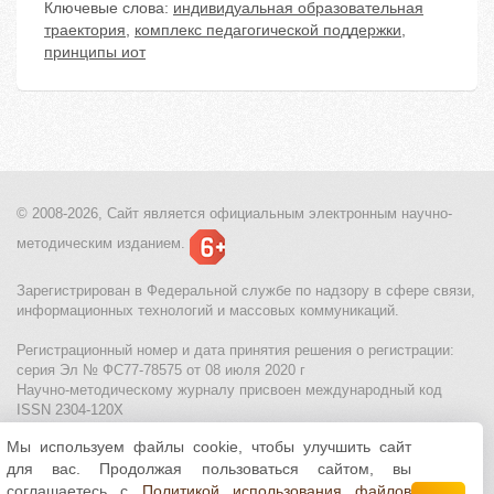
Ключевые слова:
индивидуальная образовательная
траектория
,
комплекс педагогической поддержки
,
принципы иот
© 2008-2026, Сайт является
официальным электронным
научно-
методическим изданием.
Зарегистрирован в Федеральной службе по надзору в сфере связи,
информационных технологий и массовых коммуникаций.
Регистрационный номер и дата принятия решения о регистрации:
серия Эл № ФС77-78575 от 08 июля 2020 г
Научно-методическому журналу присвоен международный код
ISSN 2304-120X
Мы используем файлы cookie, чтобы улучшить сайт
МЦИТО
|
Школьные олимпиады и онлайн конкурсы для детей
|
для вас. Продолжая пользоваться сайтом, вы
Политика использования файлов cookie
|
Политика обработки и
защиты персональных данных
соглашаетесь с
Политикой использования файлов