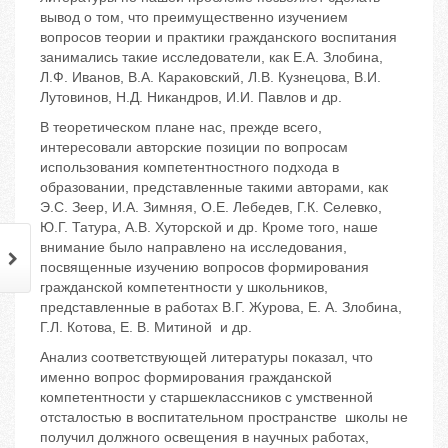
вывод о том, что преимущественно изучением
вопросов теории и практики гражданского воспитания
занимались такие исследователи, как Е.А. Злобина,
Л.Ф. Иванов, В.А. Караковский, Л.В. Кузнецова, В.И.
Лутовинов, Н.Д. Никандров, И.И. Павлов и др.
В теоретическом плане нас, прежде всего,
интересовали авторские позиции по вопросам
использования компетентностного подхода в
образовании, представленные такими авторами, как
Э.С. Зеер, И.А. Зимняя, О.Е. Лебедев, Г.К. Селевко,
Ю.Г. Татура, А.В. Хуторской и др. Кроме того, наше
внимание было направлено на исследования,
посвященные изучению вопросов формирования
гражданской компетентности у школьников,
представленные в работах В.Г. Журова, Е. А. Злобина,
Г.Л. Котова, Е. В. Митиной и др.
Анализ соответствующей литературы показал, что
именно вопрос формирования гражданской
компетентности у старшеклассников с умственной
отсталостью в воспитательном пространстве школы не
получил должного освещения в научных работах,