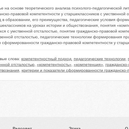
тье на основе теоретического анализа психолого-педагогической 
анско-правовой компетентности у старшеклассников с умственной 
д в образовании, его преимущества, педагогические условия форм
шеклассников на уроках истории и обществознания, понятия «комп
хся с умственной отсталостью, понятие гражданско-правовой комп
венной отсталостью, педагогические технологии формирования пра
я сформированности гражданско-правовой компетентности у старше
вые слова:
компетентностный подход
,
педагогические технологии
,
енной отсталостью
,
«компетентность»
,
«компетенция»
,
гражданско-
твознания
,
критерии и показатели сформированности гражданско-
Редсовет
Этика
О