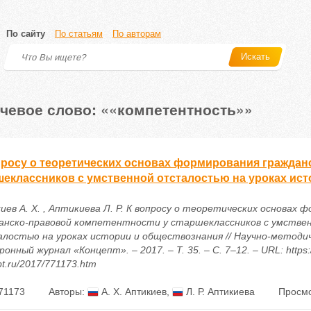
По сайту
По статьям
По авторам
Искать
чевое слово: ««компетентность»»
просу о теоретических основах формирования граждан
шеклассников с умственной отсталостью на уроках ис
иев А. Х. , Аптикиева Л. Р. К вопросу о теоретических основах 
анско-правовой компетентности у старшеклассников с умстве
лостью на уроках истории и обществознания // Научно-методи
онный журнал «Концепт». – 2017. – Т. 35. – С. 7–12. – URL: https:/
t.ru/2017/771173.htm
71173
Авторы:
А. Х. Аптикиев
,
Л. Р. Аптикиева
Просмо