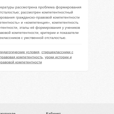
литературы рассмотрена проблема формирования
отсталостью; рассмотрен компетентностный
ирования гражданско-правовой компетентности
етентность» и «компетенция», компетентность
етентности, этапы её формирования у учеников
вовой компетентности, критерии и показатели
классников с умственной отсталостью.
педагогические условия
,
старшеклассники с
правовая компетентность
,
уроки истории и
правовой компетентности
 журнале
Кабинет