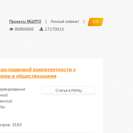
Проекты МЦИТО
|
Личный кабинет
|
EN
85850065
17170013
ско-правовой компетентности у
тории и обществознания
формирования
Статья в РИНЦ
нной
ческий
/e-
тров: 3163