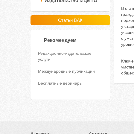
Издательство МЦИТО
В ста
гражд
Статьи ВАК
подхо
у стар
учащи
с умст
Рекомендуем
уровн
Редакционно-издательские
услуги
Ключе
умств
Международные публикации
общес
Бесплатные вебинары
Выпуски
Авторам