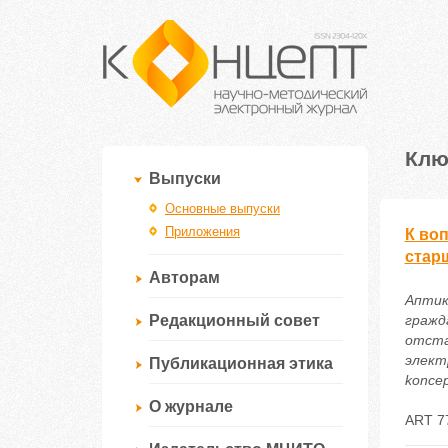
Клю
Выпуски
Основные выпуски
Приложения
К во
стар
Авторам
Аптик
Редакционный совет
гражд
отста
электр
Публикационная этика
koncep
О журнале
ART 7