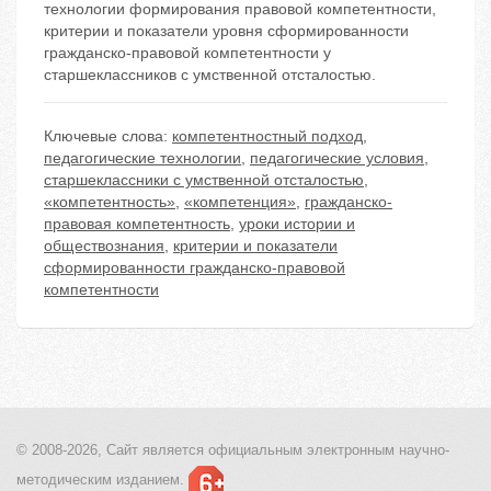
технологии формирования правовой компетентности,
критерии и показатели уровня сформированности
гражданско-правовой компетентности у
старшеклассников с умственной отсталостью.
Ключевые слова:
компетентностный подход
,
педагогические технологии
,
педагогические условия
,
старшеклассники с умственной отсталостью
,
«компетентность»
,
«компетенция»
,
гражданско-
правовая компетентность
,
уроки истории и
обществознания
,
критерии и показатели
сформированности гражданско-правовой
компетентности
© 2008-2026, Сайт является
официальным электронным
научно-
методическим изданием.