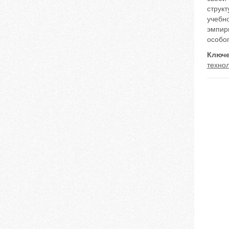
струк
учебн
эмпир
особог
Ключе
технол