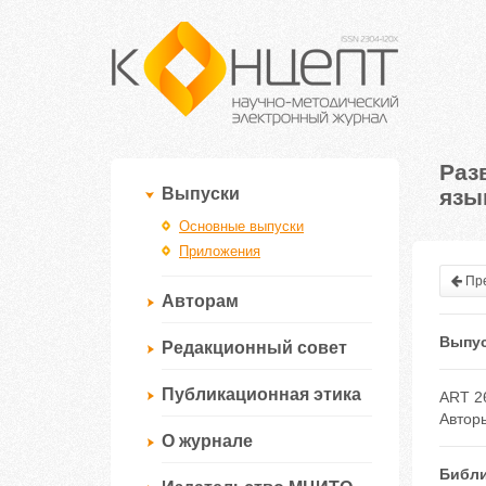
Раз
язы
Выпуски
Основные выпуски
Приложения
Пре
Авторам
Выпус
Редакционный совет
Публикационная этика
ART 2
Автор
О журнале
Библи