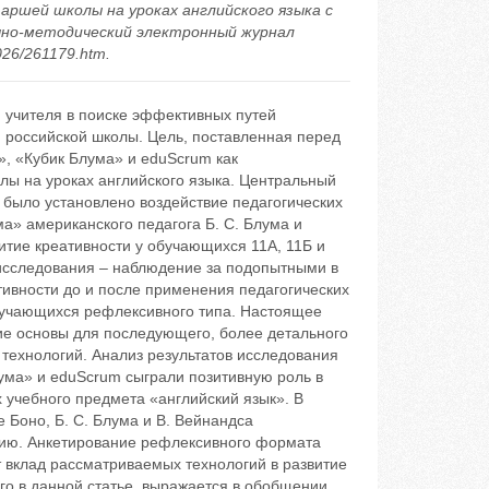
аршей школы на уроках английского языка с
учно-методический электронный журнал
026/261179.htm.
 учителя в поиске эффективных путей
российской школы. Цель, поставленная перед
», «Кубик Блума» и eduScrum как
лы на уроках английского языка. Центральный
 было установлено воздействие педагогических
а» американского педагога Б. С. Блума и
итие креативности у обучающихся 11А, 11Б и
 исследования – наблюдение за подопытными в
тивности до и после применения педагогических
бучающихся рефлексивного типа. Настоящее
ие основы для последующего, более детального
ехнологий. Анализ результатов исследования
лума» и eduScrum сыграли позитивную роль в
учебного предмета «английский язык». В
 Боно, Б. С. Блума и В. Вейнандса
нию. Анкетирование рефлексивного формата
 вклад рассматриваемых технологий в развитие
го в данной статье, выражается в обобщении,