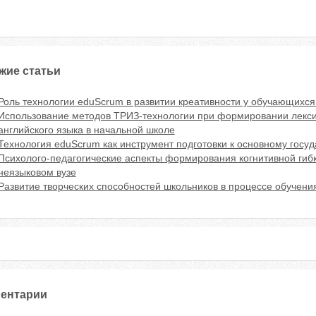
жие статьи
Роль технологии eduScrum в развитии креативности у обучающихся
Использование методов ТРИЗ-технологии при формировании лекси
английского языка в начальной школе
Технология еduScrum как инструмент подготовки к основному госу
Психолого-педагогические аспекты формирования когнитивной гибк
неязыковом вузе
Развитие творческих способностей школьников в процессе обучени
ентарии