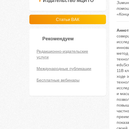
Издательство МЦИТО
Зимин
помощ
«Конце
Статьи ВАК
Аннот
совер
Рекомендуем
иссле
иннов
Редакционно-издательские
метод
услуги
технол
eduSc
Международные публикации
11В к
ходе 
Бесплатные вебинары
техно
иссле
и мас
позвол
повыш
частно
преим
показ
своей 