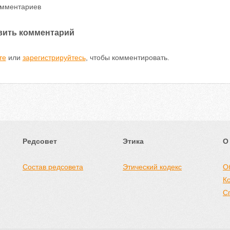
омментариев
вить комментарий
те
или
зарегистрируйтесь
, чтобы комментировать.
Редсовет
Этика
О
Состав редсовета
Этический кодекс
О
К
С