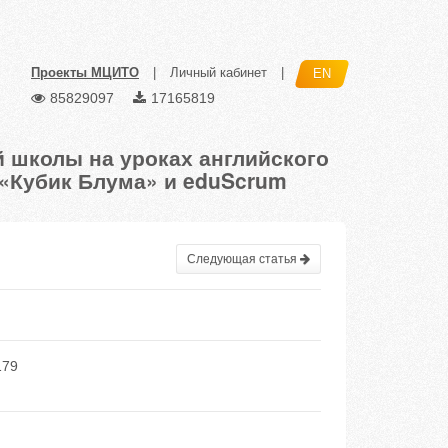
Проекты МЦИТО
|
Личный кабинет
|
EN
85829097
17165819
 школы на уроках английского
«Кубик Блума» и eduScrum
Следующая статья
179