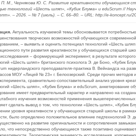
 П. М., Чернякова Ю. С. Развитие креативности обучающихся ст
ью технологий «Шесть шляп», «Кубик Блума» и eduScrum // На
пт». – 2026. – № 7 (июль). – С. 66–80. – URL: http://e-koncept.ru/2
ация.
Актуальность изучаемой темы обосновывается потребностью
шенствования творческих возможностей обучающихся современной 
дованием, – выявить и оценить потенциал технологий «Шесть шляп
ационного пути развития креативности у обучающихся старшей шко
 исследования – формирующий эксперимент, в результате которого
огий «Шесть шляп» британского психолога Э. де Боно, «Кубик Блум
rum нидерландского преподавателя-практика В. Вейнандса на разв
лассов МОУ «Лицей № 23» г. Белоозерский. Среди прочих методов
эксперимента, сравнительно-сопоставительный анализ уровня креа
логий «Шесть шляп», «Кубик Блума» и eduScrum, анкетирование о
дование имеет предварительный характер и направлено на создан
штабного изучения возможностей применения вышеперечисленных т
яет сделать вывод о том, что технологии «Шесть шляп», «Кубик Б
ении уровня креативности у обучающихся старшей школы в рамках 
сти, было определено положительное влияние педтехнологий Э. де
ущественно на развитие оригинальности и сопротивления замыка
ало, что непосредственно обучающиеся также позитивно оценивают
креативности. Теоретическая значимость исследования, изложенно