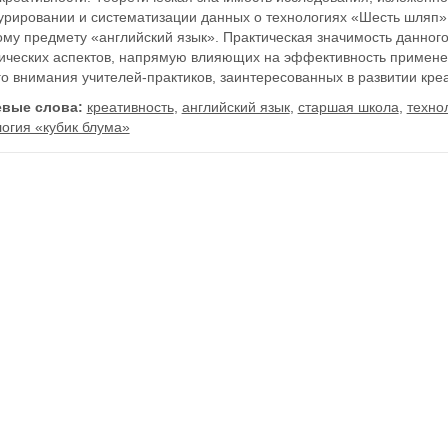
турировании и систематизации данных о технологиях «Шесть шляп»
ому предмету «английский язык». Практическая значимость данног
ических аспектов, напрямую влияющих на эффективность примене
о внимания учителей-практиков, заинтересованных в развитии кре
вые слова:
креативность
,
английский язык
,
старшая школа
,
техно
огия «кубик блума»