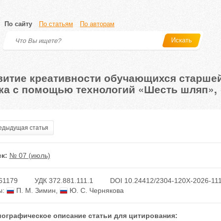
По сайту
По статьям
По авторам
Искать
витие креативности обучающихся старшей
ка с помощью технологий «Шесть шляп», 
дыдущая статья
к:
№ 07 (июль)
61179
УДК 372.881.111.1
DOI 10.24412/2304-120X-2026-11
ы:
П. М. Зимин
,
Ю. С. Чернякова
ографическое описание статьи для цитирования: