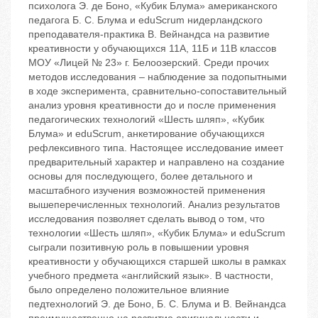
психолога Э. де Боно, «Кубик Блума» американского
педагога Б. С. Блума и eduScrum нидерландского
преподавателя-практика В. Вейнандса на развитие
креативности у обучающихся 11А, 11Б и 11В классов
МОУ «Лицей № 23» г. Белоозерский. Среди прочих
методов исследования – наблюдение за подопытными
в ходе эксперимента, сравнительно-сопоставительный
анализ уровня креативности до и после применения
педагогических технологий «Шесть шляп», «Кубик
Блума» и eduScrum, анкетирование обучающихся
рефлексивного типа. Настоящее исследование имеет
предварительный характер и направлено на создание
основы для последующего, более детального и
масштабного изучения возможностей применения
вышеперечисленных технологий. Анализ результатов
исследования позволяет сделать вывод о том, что
технологии «Шесть шляп», «Кубик Блума» и eduScrum
сыграли позитивную роль в повышении уровня
креативности у обучающихся старшей школы в рамках
учебного предмета «английский язык». В частности,
было определено положительное влияние
педтехнологий Э. де Боно, Б. С. Блума и В. Вейнандса