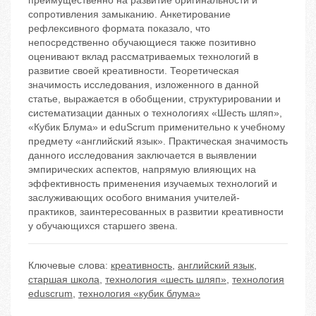
преимущественно на развитие оригинальности и
сопротивления замыканию. Анкетирование
рефлексивного формата показало, что
непосредственно обучающиеся также позитивно
оценивают вклад рассматриваемых технологий в
развитие своей креативности. Теоретическая
значимость исследования, изложенного в данной
статье, выражается в обобщении, структурировании и
систематизации данных о технологиях «Шесть шляп»,
«Кубик Блума» и eduScrum применительно к учебному
предмету «английский язык». Практическая значимость
данного исследования заключается в выявлении
эмпирических аспектов, напрямую влияющих на
эффективность применения изучаемых технологий и
заслуживающих особого внимания учителей-
практиков, заинтересованных в развитии креативности
у обучающихся старшего звена.
Ключевые слова:
креативность
,
английский язык
,
старшая школа
,
технология «шесть шляп»
,
технология
eduscrum
,
технология «кубик блума»