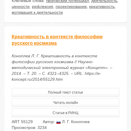
Ключевые слова:
творческий потенциал
,
деятельность
,
ценности
,
рефлексия
,
проектирование
,
креативность
,
мотивация к деятельности
Креативность в контексте философии
русского космизма
Коноплев Л. Г. Креативность в контексте
философии русского космизма // Научно-
методический электронный журнал «Концепт». –
2014. – Т. 20. – С. 4321–4325. – URL: https://e-
koncept.ru/2014/55129.htm
Полный текст статьи
Читать онлайн
Статья в РИНЦ
ART 55129
Автор:
Л. Г. Коноплев
Просмотров: 3234